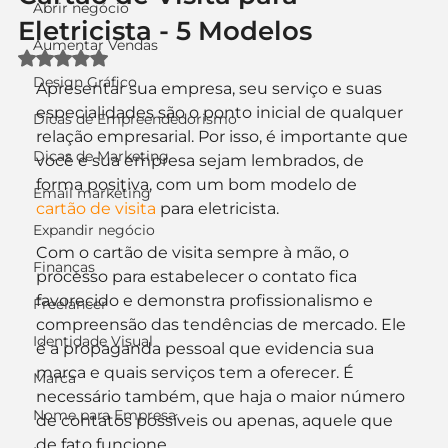
Abrir negócio
Eletricista - 5 Modelos
Aumentar Vendas
Avaliado com NaN de 5 estrelas.
Design Gráfico
Apresentar sua empresa, seu serviço e suas 
especialidades são o ponto inicial de qualquer 
Dicas de Empreendedorismo
relação empresarial. Por isso, é importante que 
Dicas de Marketing
você e sua empresa sejam lembrados, de 
forma positiva, com um bom modelo de 
Email marketing
cartão de visita
 para eletricista.
Expandir negócio
Com o cartão de visita sempre à mão, o 
Finanças
processo para estabelecer o contato fica 
favorecido e demonstra profissionalismo e 
Freelancer
compreensão das tendências de mercado. Ele 
Identidade Visual
é a propaganda pessoal que evidencia sua 
marca e quais serviços tem a oferecer. É 
Marca
necessário também, que haja o maior número 
Nome para Empresa
de contatos possíveis ou apenas, aquele que 
de fato funcione.