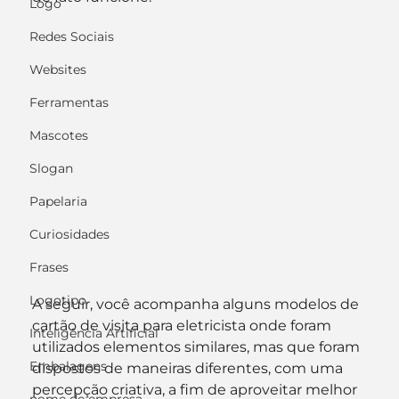
Logo
Redes Sociais
Websites
Ferramentas
Mascotes
Slogan
Papelaria
Curiosidades
Frases
Logotipo
A seguir, você acompanha alguns modelos de 
cartão de visita para eletricista onde foram 
Inteligência Artificial
utilizados elementos similares, mas que foram 
Embalagens
dispostos de maneiras diferentes, com uma 
percepção criativa, a fim de aproveitar melhor 