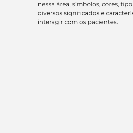
nessa área, símbolos, cores, tip
Inteligência Artificial
Embalagens
nom
diversos significados e caracterí
interagir com os pacientes.