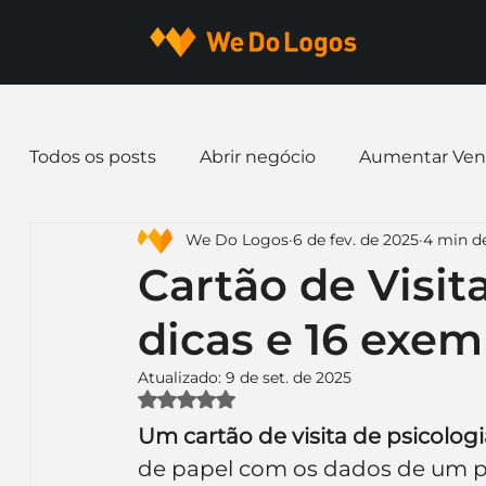
Todos os posts
Abrir negócio
Aumentar Ven
We Do Logos
6 de fev. de 2025
4 min de
Dicas de Marketing
Email marketing
E
Cartão de Visita
dicas e 16 exem
Identidade Visual
Marca
Nome para E
Atualizado:
9 de set. de 2025
Avaliado com NaN de 5 estrelas.
Ferramentas
Mascotes
Slogan
Pap
Um cartão de visita de psicologi
de papel com os dados de um pr