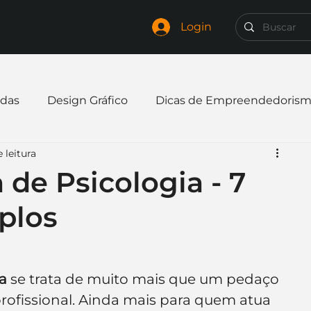
Login
das
Design Gráfico
Dicas de Empreendedoris
 leitura
xpandir negócio
Finanças
Freelancer
 de Psicologia - 7
plos
mpresa
Logo
Redes Sociais
Websites
elaria
Curiosidades
Frases
Logotipo
a
 se trata de muito mais que um pedaço 
ofissional. Ainda mais para quem atua 