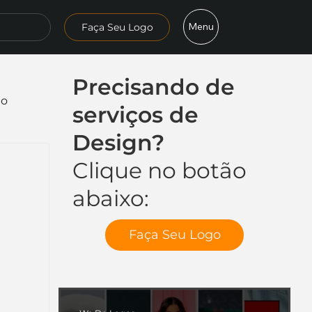
Menu
Faça Seu Logo
Precisando de
mo
serviços de
Design?
Clique no botão
abaixo:
Faça Seu Logo