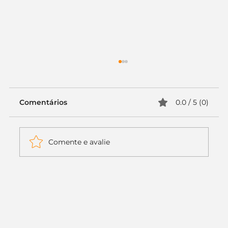
Comentários
0.0 / 5 (0)
Comente e avalie
Itaú muda apenas duas letras da
logo. Mas o recado é muito maior: a
era da Inteligência Artificial
começou.