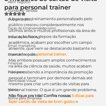
Abrir negócio
para personal trainer
Aumentar Vendas
Avaliado com NaN de 5 estrelas.
A busca por treinamento personalizado pelo 
Design Gráfico
público cresceu consideravelmente nos 
Dicas de Empreendedorismo
últimos anos e muitos profissionais da área de 
educação física, depois da formação 
Dicas de Marketing
acadêmica, acabam por escolher um campo 
Email marketing
atraente, que vem se destacando bastante no 
mercado: o de 
personal trainer
.
Expandir negócio
Mas embora possuam amplos conhecimentos 
Finanças
na área da ciência da saúde, muitos acabam 
Freelancer
não percebendo a importância da promoção 
pessoal e terminam por demorar demais até 
Identidade Visual
mesmo para criar um cartão de visitas para 
Marca
personal trainer. O que é um grande problema.
Não fique pra trás! Confira nossas 
5 dicas para 
Nome para Empresa
fazer cartão de visita de bom gosto e 