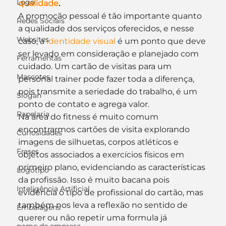
Logo
qualidade
.
A promoção pessoal é tão importante quanto 
Redes Sociais
a qualidade dos serviços oferecidos, e nesse 
Websites
caso, a 
identidade visual
 é um ponto que deve 
ser levado em consideração e planejado com 
Ferramentas
cuidado. Um cartão de visitas para um 
Mascotes
personal trainer pode fazer toda a diferença, 
pois transmite a seriedade do trabalho, é um 
Slogan
ponto de contato e agrega valor.
Papelaria
Na área do fitness é muito comum 
encontrarmos cartões de visita explorando 
Curiosidades
imagens de silhuetas, corpos atléticos e 
Frases
objetos associados a exercícios físicos em 
primeiro plano, evidenciando as características 
Logotipo
da profissão. Isso é muito bacana pois 
Inteligência Artificial
evidência o tipo de profissional do cartão, mas 
também nos leva a reflexão no sentido de 
Embalagens
querer ou não repetir uma formula já 