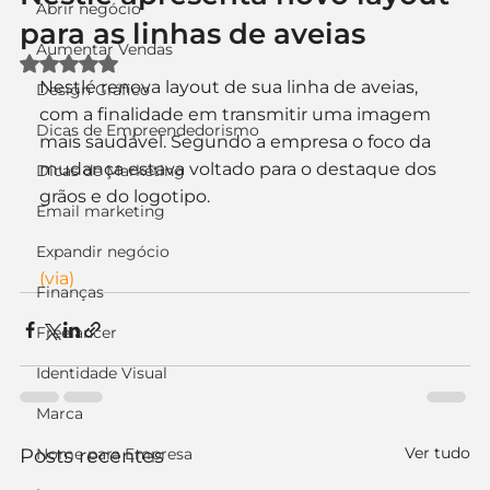
Abrir negócio
para as linhas de aveias
Aumentar Vendas
Avaliado com NaN de 5 estrelas.
Nestlé renova layout de sua linha de aveias, 
Design Gráfico
com a finalidade em transmitir uma imagem 
Dicas de Empreendedorismo
mais saudável. Segundo a empresa o foco da 
mudança estava voltado para o destaque dos 
Dicas de Marketing
grãos e do logotipo.
Email marketing
Expandir negócio
(via)
Finanças
Freelancer
Identidade Visual
Marca
Ver tudo
Posts recentes
Nome para Empresa