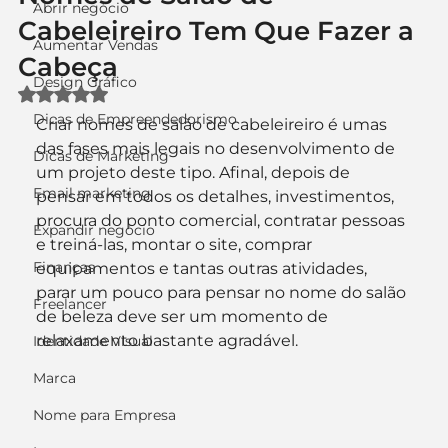
Abrir negócio
Cabeleireiro Tem Que Fazer a
Aumentar Vendas
Cabeça
Design Gráfico
Avaliado com NaN de 5 estrelas.
Dicas de Empreendedorismo
Criar nomes de salão de cabeleireiro é umas 
das fases mais legais no desenvolvimento de 
Dicas de Marketing
um projeto deste tipo. Afinal, depois de 
Email marketing
pensar em todos os detalhes, investimentos, 
procura do ponto comercial, contratar pessoas 
Expandir negócio
e treiná-las, montar o site, comprar 
Finanças
equipamentos e tantas outras atividades, 
parar um pouco para pensar no nome do salão 
Freelancer
de beleza deve ser um momento de 
relaxamento bastante agradável.
Identidade Visual
Marca
Nome para Empresa