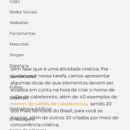
Logo
Redes Sociais
Websites
Ferramentas
Mascotes
Slogan
Papelaria
Sem falar que é uma atividade criativa. Pra 
ajudar você nessa tarefa, vamos apresentar 
Curiosidades
algumas dicas de que elementos devem ser 
Frases
levados em conta na hora de criar o nome de 
salão de cabeleireiro, além de 40 exemplos de 
Logotipo
nomes de salões de cabeleireiros
,  sendo 20 
Inteligência Artificial
dos mais famosos do Brasil, para você se 
inspirar, além de outros 20 criados por meio de 
Embalagens
concorrência criativa.