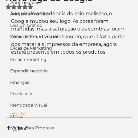
Abrir negócio
Avaliado com NaN de 5 estrelas.
Seguindo a tendência do minimalismo, o 
Aumentar Vendas
Google mudou seu logo. As cores foram 
Design Gráfico
mantidas, mas a saturação e as sombras foram 
removidas. O visual chapado, que já fazia parte 
Dicas de Empreendedorismo
dos materiais impressos da empresa, agora 
Dicas de Marketing
estará presente em todos os produtos.
Email marketing
Expandir negócio
Finanças
Freelancer
Identidade Visual
Fonte
Marca
Nome para Empresa