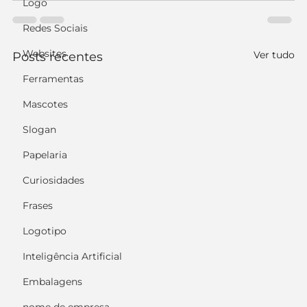
Logo
Redes Sociais
Websites
Ver tudo
Posts recentes
Ferramentas
Mascotes
Slogan
Papelaria
Curiosidades
Frases
Logotipo
Inteligência Artificial
Embalagens