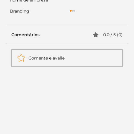
nome de empresa
Branding
Comentários
0.0 / 5 (0)
Comente e avalie
Itaú muda apenas duas letras da
logo. Mas o recado é muito maior: a
era da Inteligência Artificial
começou.