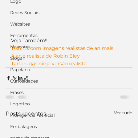
Logo
Redes Sociais
Websites
Ferramentas
Veja Também!!
Mascotes
T-shirts com imagens realistas de animais
A arte realista de Robin Eley
Slogan
Tartarugas ninja versão realista
Papelaria
Curiosidades
Frases
Logotipo
Ver tudo
Posts recentes
Inteligência Artificial
Embalagens