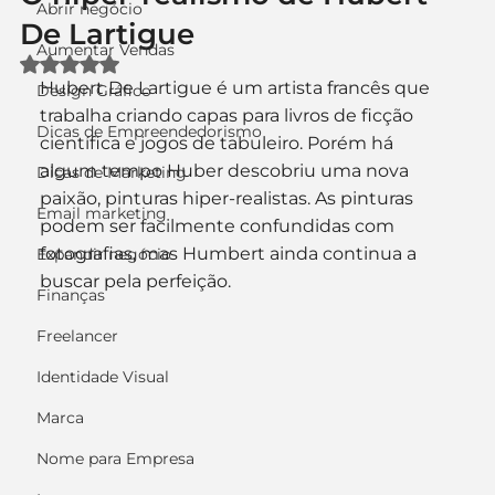
Abrir negócio
De Lartigue
Aumentar Vendas
Avaliado com NaN de 5 estrelas.
Hubert De Lartigue é um artista francês que 
Design Gráfico
trabalha criando capas para livros de ficção 
Dicas de Empreendedorismo
científica e jogos de tabuleiro. Porém há 
algum tempo Huber descobriu uma nova 
Dicas de Marketing
paixão, pinturas hiper-realistas. As pinturas 
Email marketing
podem ser facilmente confundidas com 
fotografias, mas Humbert ainda continua a 
Expandir negócio
buscar pela perfeição.
Finanças
Freelancer
Identidade Visual
Marca
Nome para Empresa