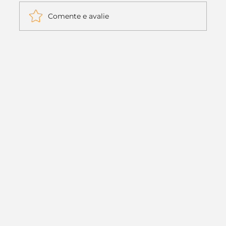
Comente e avalie
Itaú muda apenas duas letras da
logo. Mas o recado é muito maior: a
era da Inteligência Artificial
começou.