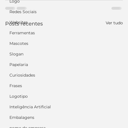
Logo
Redes Sociais
Websites
Ver tudo
Posts recentes
Ferramentas
Mascotes
Slogan
Papelaria
Curiosidades
Frases
Logotipo
Inteligência Artificial
Embalagens