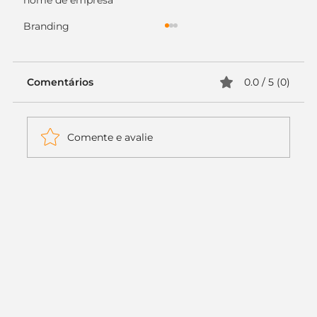
nome de empresa
Branding
Comentários
0.0 / 5 (0)
Comente e avalie
Itaú muda apenas duas letras da
logo. Mas o recado é muito maior: a
era da Inteligência Artificial
começou.