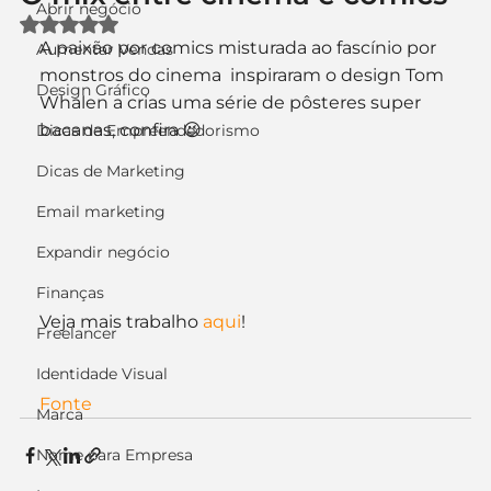
Abrir negócio
Avaliado com NaN de 5 estrelas.
A paixão por comics misturada ao fascínio por 
Aumentar Vendas
monstros do cinema  inspiraram o design Tom 
Design Gráfico
Whalen a crias uma série de pôsteres super 
bacanas, confira 😉
Dicas de Empreendedorismo
Dicas de Marketing
Email marketing
Expandir negócio
Finanças
Veja mais trabalho 
aqui
!
Freelancer
Identidade Visual
Fonte
Marca
Nome para Empresa