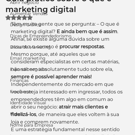
Abrir negócio
marketing digital
Aumentar Vendas
Avaliado com NaN de 5 estrelas.
Têm muita gente que se pergunta: – O que é 
Design Gráfico
marketing digital? 
E ainda bem que é assim
. 
Dicas de Empreendedorismo
Afinal, se existe alguma dúvida sobre um 
assunto, o correto é 
procurar respostas
. 
Dicas de Marketing
Mesmo porque, até aqueles que se 
Email marketing
consideram especialistas em certas matérias, 
não sabem absolutamente tudo sobre ela, 
Expandir negócio
sempre é possível aprender mais! 
Finanças
Independentemente do mercado em que 
Freelancer
você esteja interessado em ingressar, todos os 
empreendedores têm algo em comum ao 
Identidade Visual
abrir o seu negócio: 
atrair mais clientes e 
Marca
fidelizá-los
, de maneira que eles voltem à sua 
loja e comprem novamente.
Nome para Empresa
E uma estratégia fundamental nesse sentido 