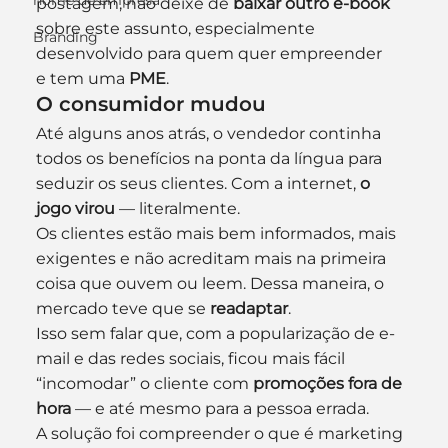
nome de empresa
postagem, não deixe de 
baixar outro e-book
sobre este assunto, especialmente 
Branding
desenvolvido para quem quer empreender 
e tem uma 
PME
.
O consumidor mudou
Até alguns anos atrás, o vendedor continha 
todos os benefícios na ponta da língua para 
seduzir os seus clientes. Com a internet,
 o 
jogo virou
 — literalmente.
Os clientes estão mais bem informados, mais 
exigentes e não acreditam mais na primeira 
coisa que ouvem ou leem. Dessa maneira, o 
mercado teve que se 
readaptar
.
Isso sem falar que, com a popularização de e-
mail e das redes sociais, ficou mais fácil 
“incomodar” o cliente com 
promoções fora de 
hora
 — e até mesmo para a pessoa errada.
A solução foi compreender o que é marketing 