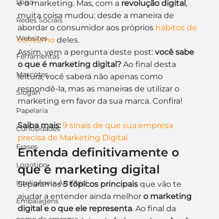
Logo
é o marketing. Mas, com a 
revolução digital
, 
muita coisa mudou: desde a maneira de 
Redes Sociais
abordar o consumidor aos próprios 
hábitos de 
Websites
consumo
 deles.
Assim, vem a pergunta deste post: 
você sabe 
Ferramentas
o que é marketing digital?
 Ao final desta 
Mascotes
leitura, você saberá não apenas como 
respondê-la, mas as maneiras de utilizar o 
Slogan
marketing em favor da sua marca. Confira!
Papelaria
Saiba mais:
9 sinais de que sua empresa 
Curiosidades
precisa de Marketing Digital
Frases
Entenda definitivamente o 
Logotipo
que é marketing digital
Inteligência Artificial
Separamos
 5 tópicos principais
 que vão te 
ajudar a entender ainda melhor 
o marketing 
Embalagens
digital e o que ele representa
. Ao final da 