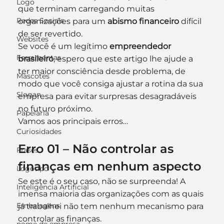
Logo
que terminam carregando muitas 
Redes Sociais
organizações para um 
abismo financeiro
 difícil 
de ser revertido.
Websites
Se você é um legítimo
 empreendedor 
Ferramentas
brasileiro
, espero que este artigo lhe ajude a 
ter maior consciência desde problema, de 
Mascotes
modo que você consiga ajustar a rotina da sua 
Slogan
empresa para evitar surpresas desagradáveis 
no futuro próximo.
Papelaria
Vamos aos principais erros…
Curiosidades
Erro 01 – Não controlar as 
Frases
finanças em nenhum aspecto
Logotipo
Se este é o seu caso, não se surpreenda! A 
Inteligência Artificial
imensa maioria das organizações com as quais 
Embalagens
já trabalhei não tem nenhum mecanismo para 
controlar as finanças.