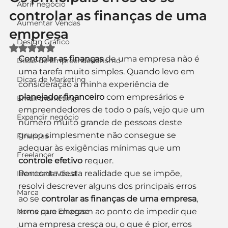
Abrir negócio
controlar as finanças de uma
Aumentar Vendas
empresa
Design Gráfico
Avaliado com NaN de 5 estrelas.
Controlar as finanças
 de uma empresa não é 
Dicas de Empreendedorismo
uma tarefa muito simples. Quando levo em 
Dicas de Marketing
consideração a minha experiência de 
planejador financeiro
 com empresários e 
Email marketing
empreendedores de todo o país, vejo que um 
Expandir negócio
número muito grande de pessoas deste 
grupo simplesmente não consegue se 
Finanças
adequar às exigências mínimas que um 
Freelancer
controle efetivo
 requer.
Por conta desta realidade que se impõe, 
Identidade Visual
resolvi descrever alguns dos principais erros 
Marca
ao se 
controlar as finanças de uma empresa
, 
Nome para Empresa
erros que chegam ao ponto de impedir que 
uma empresa cresça ou, o que é pior, erros 