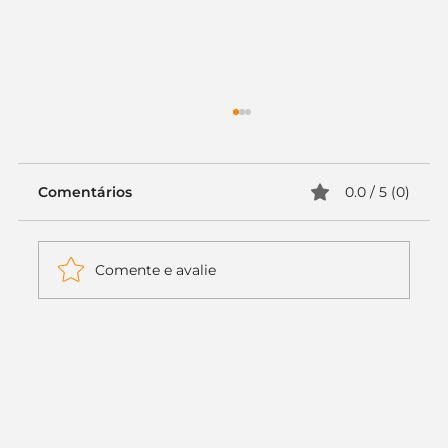
Comentários
0.0 / 5 (0)
Comente e avalie
Itaú muda apenas duas letras da
logo. Mas o recado é muito maior: a
era da Inteligência Artificial
começou.