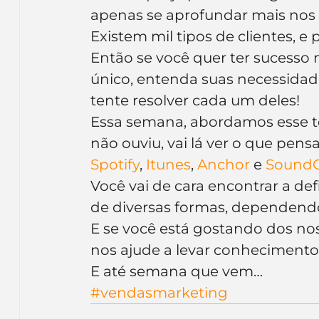
apenas se aprofundar mais nos d
Existem mil tipos de clientes, 
Então se você quer ter sucesso n
único, entenda suas necessidade
tente resolver cada um deles!
Essa semana, abordamos esse t
não ouviu, vai lá ver o que pen
Spotify
, 
Itunes
, 
Anchor
 e 
SoundC
Você vai de cara encontrar a def
de diversas formas, dependendo 
E se você está gostando dos no
nos ajude a levar conhecimento
E até semana que vem…
#vendasmarketing