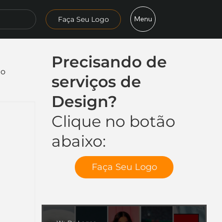
Menu
Faça Seu Logo
Precisando de
mo
serviços de
Design?
Clique no botão
abaixo:
Faça Seu Logo