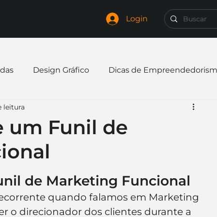
Login
das
Design Gráfico
Dicas de Empreendedoris
 leitura
xpandir negócio
Finanças
Freelancer
 um Funil de
ional
mpresa
Logo
Redes Sociais
Websites
nil de Marketing Funcional
elaria
Curiosidades
Frases
Logotipo
recorrente quando falamos em Marketing 
ser o direcionador dos clientes durante a 