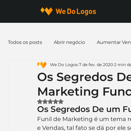
Todos os posts
Abrir negócio
Aumentar Ven
We Do Logos
7 de fev. de 2020
2 min de
Dicas de Marketing
Email marketing
E
Os Segredos De
Marketing Func
Identidade Visual
Marca
Nome para E
Avaliado com NaN de 5 estrelas.
Os Segredos De um Fu
Ferramentas
Mascotes
Slogan
Pap
Funil de Marketing é um tema 
e Vendas, tal fato se dá por ele 