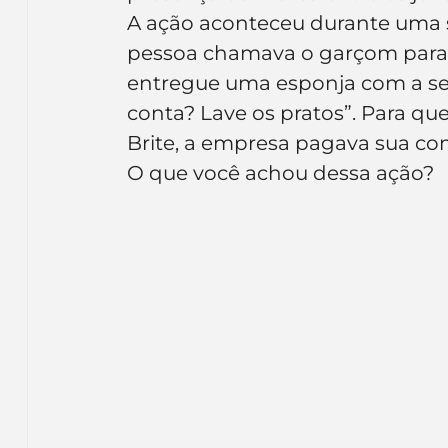
Inteligência Artificial
Embalagens
nom
A ação aconteceu durante uma
pessoa chamava o garçom para p
entregue uma esponja com a se
conta? Lave os pratos”. Para q
Brite, a empresa pagava sua co
O que você achou dessa ação?