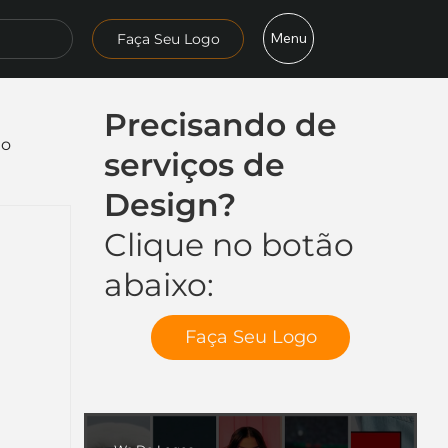
Menu
Faça Seu Logo
Precisando de
mo
serviços de
Design?
Clique no botão
abaixo:
Faça Seu Logo