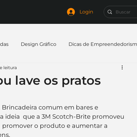
Login
das
Design Gráfico
Dicas de Empreendedoris
e leitura
xpandir negócio
Finanças
Freelancer
u lave os pratos
mpresa
Logo
Redes Sociais
Websites
s. Brincadeira comum em bares e 
sa ideia  que a 3M Scotch-Brite promoveu 
elaria
Curiosidades
Frases
Logotipo
a promover o produto e aumentar a 
ens.