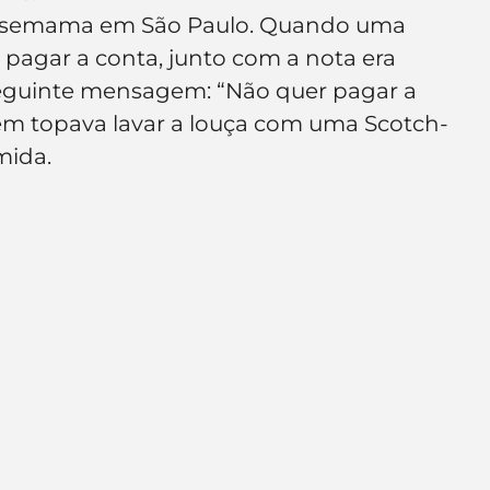
e de empresa
Branding
 semama em São Paulo. Quando uma 
agar a conta, junto com a nota era 
guinte mensagem: “Não quer pagar a 
uem topava lavar a louça com uma Scotch-
mida.