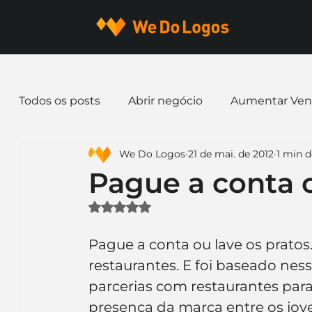
Todos os posts
Abrir negócio
Aumentar Ven
We Do Logos
21 de mai. de 2012
1 min d
Dicas de Marketing
Email marketing
E
Pague a conta o
Avaliado com NaN de 5 estrelas.
Identidade Visual
Marca
Nome para E
Pague a conta ou lave os prato
restaurantes. E foi baseado nes
Ferramentas
Mascotes
Slogan
Pap
parcerias com restaurantes par
presença da marca entre os jov