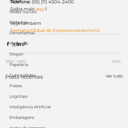
Logo
Telefone:
 (55) (11) 4504-2400
Saiba mais 
aqui
!
Redes Sociais
Websites
Veja também
Semana Global de Empreendedorismo
Ferramentas
Mascotes
Slogan
Papelaria
Curiosidades
Ver tudo
Posts recentes
Frases
Logotipo
Inteligência Artificial
Embalagens