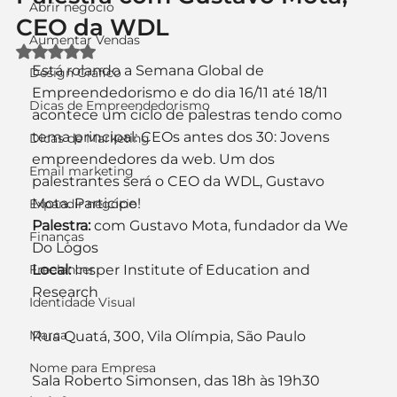
Abrir negócio
CEO da WDL
Aumentar Vendas
Avaliado com NaN de 5 estrelas.
Está rolando a Semana Global de 
Design Gráfico
Empreendedorismo e do dia 16/11 até 18/11 
Dicas de Empreendedorismo
acontece um ciclo de palestras tendo como 
tema principal: CEOs antes dos 30: Jovens 
Dicas de Marketing
empreendedores da web. Um dos 
Email marketing
palestrantes será o CEO da WDL, Gustavo 
Mota. Participe!
Expandir negócio
Palestra:
 com Gustavo Mota, fundador da We 
Finanças
Do Logos
Freelancer
Local:
 Insper Institute of Education and 
Research
Identidade Visual
Marca
Rua Quatá, 300, Vila Olímpia, São Paulo
Nome para Empresa
Sala Roberto Simonsen, das 18h às 19h30