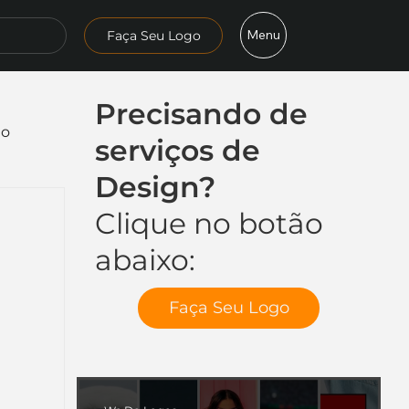
Menu
Faça Seu Logo
Precisando de
mo
serviços de
Design?
Clique no botão
abaixo:
Faça Seu Logo