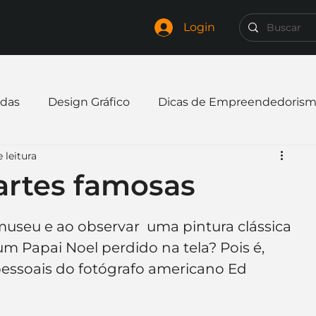
Login
das
Design Gráfico
Dicas de Empreendedoris
 leitura
xpandir negócio
Finanças
Freelancer
artes famosas
mpresa
Logo
Redes Sociais
Websites
useu e ao observar  uma pintura clássica 
 um Papai Noel perdido na tela? Pois é, 
pessoais do fotógrafo americano Ed 
elaria
Curiosidades
Frases
Logotipo