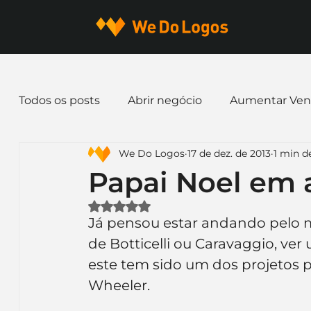
Todos os posts
Abrir negócio
Aumentar Ven
We Do Logos
17 de dez. de 2013
1 min de
Dicas de Marketing
Email marketing
E
Papai Noel em 
Avaliado com NaN de 5 estrelas.
Identidade Visual
Marca
Nome para E
Já pensou estar andando pelo m
de Botticelli ou Caravaggio, ver
este tem sido um dos projetos 
Ferramentas
Mascotes
Slogan
Pap
Wheeler.