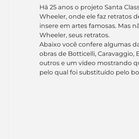
Inteligência Artificial
Embalagens
nom
Há 25 anos o projeto Santa Clas
Wheeler, onde ele faz retratos 
insere em artes famosas. Mas nã
Wheeler, seus retratos.
Abaixo você confere algumas da
obras de Botticelli, Caravaggio
outros e um vídeo mostrando q
pelo qual foi substituído pelo b