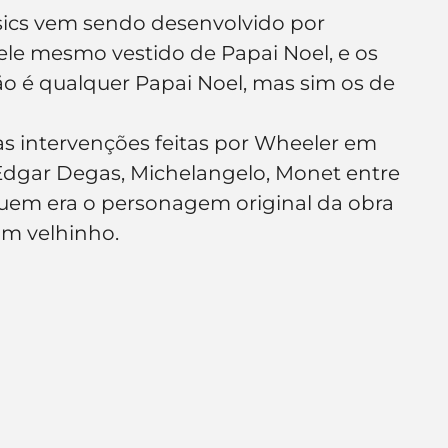
e de empresa
Branding
sics vem sendo desenvolvido por 
dele mesmo vestido de Papai Noel, e os 
o é qualquer Papai Noel, mas sim os de 
s intervenções feitas por Wheeler em 
, Edgar Degas, Michelangelo, Monet entre 
uem era o personagem original da obra 
om velhinho.