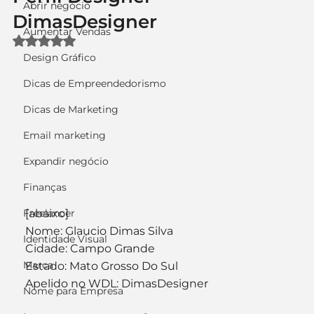
Abrir negócio
DimasDesigner
Aumentar Vendas
Avaliado com NaN de 5 estrelas.
Design Gráfico
Dicas de Empreendedorismo
Dicas de Marketing
Email marketing
Expandir negócio
Finanças
Freelancer
[abaixo]
Nome: Glaucio Dimas Silva
Identidade Visual
Cidade: Campo Grande
Marca
Estado: Mato Grosso Do Sul
Apelido no WDL: DimasDesigner
Nome para Empresa