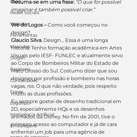
Logo
Resuma-se em uma frase:
“O que for possível 
imaginar é também possível criar.”
Redes Sociais
Websites
We do Logos –
 Como você começou no 
design?
Ferramentas
Glaucio Silva.
 Design… Essa é uma longa 
Mascotes
historia. Tenho formação acadêmica em Artes 
Visuais pelo IESF- FUNLEC e atualmente sirvo 
Slogan
ao Corpo de Bombeiros Militar do Estado de 
Papelaria
Mato Grosso do Sul. Costumo dizer que sou 
designer por profissão e bombeiro nas horas 
Curiosidades
vagas, rss. O que não verdade, pois respeito 
Frases
muito as duas profissões.
Eu sempre gostei de desenho tradicional em 
Logotipo
2D, especialmente HQs e os desenhos 
Inteligência Artificial
animados da Disney. No fim de 2001, tive o 
primeiro acesso ao computador e já de cara 
Embalagens
enfrentei um job para uma agência de 