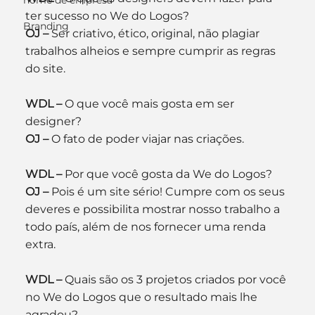
nome de empresa
ter sucesso no We do Logos?
Branding
OJ –
 Ser criativo, ético, original, não plagiar 
trabalhos alheios e sempre cumprir as regras 
do site.
WDL –
 O que você mais gosta em ser 
designer?
OJ –
 O fato de poder viajar nas criações.
WDL –
 Por que você gosta da We do Logos?
OJ –
 Pois é um site sério! Cumpre com os seus 
deveres e possibilita mostrar nosso trabalho a 
todo país, além de nos fornecer uma renda 
extra.
WDL –
 Quais são os 3 projetos criados por você 
no We do Logos que o resultado mais lhe 
agradou?