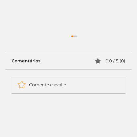
Comentários
0.0 / 5 (0)
Comente e avalie
Itaú muda apenas duas letras da
logo. Mas o recado é muito maior: a
era da Inteligência Artificial
começou.