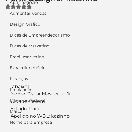
Abrir negócio
Avaliado com NaN de 5 estrelas.
Aumentar Vendas
Design Gráfico
Dicas de Empreendedorismo
Dicas de Marketing
Email marketing
Expandir negócio
Finanças
[abaixo]
Freelancer
Nome: Oscar Mescouto Jr.
Identidade Visual
Cidade: Belém
Estado: Pará
Marca
Apelido no WDL: kazinho
Nome para Empresa