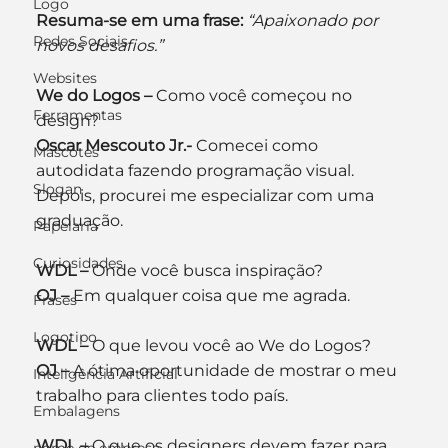
Logo
Resuma-se em uma frase:
“Apaixonado por 
Redes Sociais
novos desafios.”
Websites
We do Logos –
 Como você começou no 
Ferramentas
design?
Oscar Mescouto Jr.-
 Comecei como 
Mascotes
autodidata fazendo programação visual. 
Slogan
Depois, procurei me especializar com uma 
graduação.
Papelaria
Curiosidades
WDL –
 Onde você busca inspiração?
OJ –
 Em qualquer coisa que me agrada.
Frases
Logotipo
WDL –
 O que levou você ao We do Logos?
OJ –
 A ótima oportunidade de mostrar o meu 
Inteligência Artificial
trabalho para clientes todo país.
Embalagens
WDL –
 O que os designers devem fazer para 