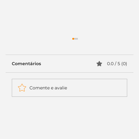
Comentários
0.0 / 5 (0)
Comente e avalie
Itaú muda apenas duas letras da
logo. Mas o recado é muito maior: a
era da Inteligência Artificial
começou.