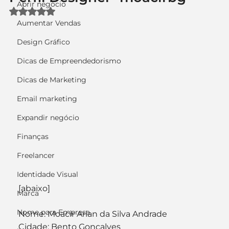
Abrir negócio
Avaliado com NaN de 5 estrelas.
Aumentar Vendas
Design Gráfico
Dicas de Empreendedorismo
Dicas de Marketing
Email marketing
Expandir negócio
Finanças
Freelancer
Identidade Visual
[abaixo]
Marca
Nome para Empresa
Nome: Moacir Arlan da Silva Andrade
Cidade: Bento Gonçalves