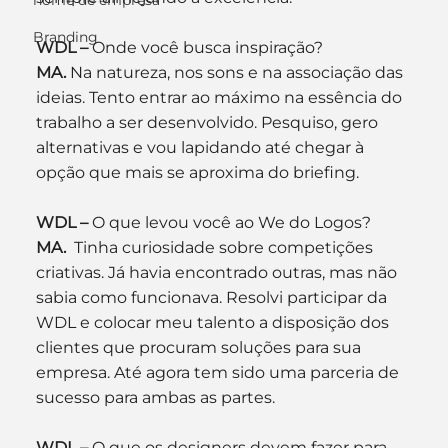
nome de empresa
Branding
WDL –
 Onde você busca inspiração?
MA.
 Na natureza, nos sons e na associação das 
ideias. Tento entrar ao máximo na essência do 
trabalho a ser desenvolvido. Pesquiso, gero 
alternativas e vou lapidando até chegar à 
opção que mais se aproxima do briefing.
WDL –
 O que levou você ao We do Logos?
MA.
  Tinha curiosidade sobre competições 
criativas. Já havia encontrado outras, mas não 
sabia como funcionava. Resolvi participar da 
WDL e colocar meu talento a disposição dos 
clientes que procuram soluções para sua 
empresa. Até agora tem sido uma parceria de 
sucesso para ambas as partes.
WDL –
 O que os designers devem fazer para 