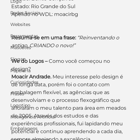
Logo
Estado: Rio Grande do Sul
Redes Sociais
Apelido no WDL: moacirbg
Websites
Ferramentas
Resuma-se em uma frase:
“Reinventando o 
antigo, CRIANDO o novo!”
Mascotes
Slogan
We do Logos –
 Como você começou no 
design?
Papelaria
Moacir Andrade.
 Meu interesse pelo design é 
Curiosidades
de longa data, porém foi o contato com 
embalagem flexível, as agências que as 
Frases
desenvolviam e o processo flexográfico que 
Logotipo
afloraram o meu talento para área em meados 
de 2005. Através dos estudos e das 
Inteligência Artificial
experiências profissionais, fui lapidando meu 
Embalagens
potencial e continuo aprendendo a cada dia, 
sempre almejando a excelência.