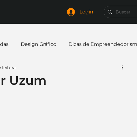
Login
das
Design Gráfico
Dicas de Empreendedoris
 leitura
xpandir negócio
Finanças
Freelancer
ner Uzum
mpresa
Logo
Redes Sociais
Websites
elaria
Curiosidades
Frases
Logotipo