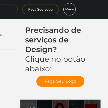
Menu
Faça Seu Logo
Precisando de
mo
serviços de
Design?
Clique no botão
abaixo:
Faça Seu Logo