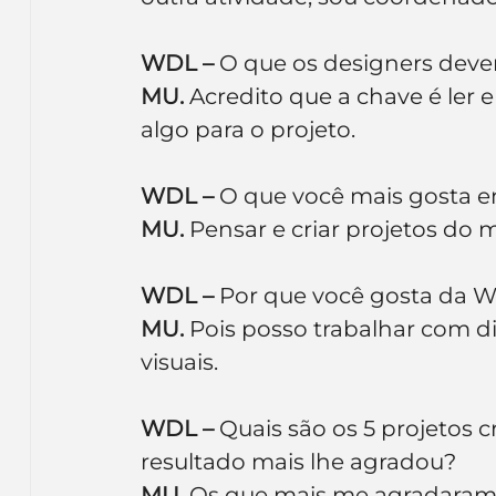
WDL –
 O que os designers deve
MU.
 Acredito que a chave é ler 
algo para o projeto.
WDL –
 O que você mais gosta e
MU.
 Pensar e criar projetos do m
WDL –
 Por que você gosta da 
MU. 
Pois posso trabalhar com di
visuais.
WDL –
 Quais são os 5 projetos 
resultado mais lhe agradou?
MU. 
Os que mais me agradaram 