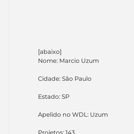
Inteligência Artificial
Embalagens
nom
[abaixo]
Nome: Marcio Uzum
Cidade: São Paulo
Estado: SP
Apelido no WDL: Uzum
Projetos: 143