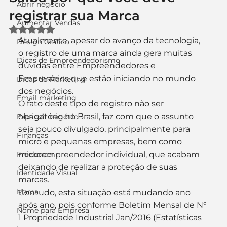
Abrir negócio
registrar sua Marca
Aumentar Vendas
Avaliado com NaN de 5 estrelas.
Atualmente, apesar do avanço da tecnologia, 
Design Gráfico
o registro de uma marca ainda gera muitas 
Dicas de Empreendedorismo
dúvidas entre Empreendedores e 
Empresários que estão iniciando no mundo 
Dicas de Marketing
dos negócios.
Email marketing
O fato deste tipo de registro não ser 
obrigatório no Brasil, faz com que o assunto 
Expandir negócio
seja pouco divulgado, principalmente para 
Finanças
micro e pequenas empresas, bem como 
Freelancer
microempreendedor individual, que acabam 
deixando de realizar a proteção de suas 
Identidade Visual
marcas.
Marca
Contudo, esta situação está mudando ano 
após ano, pois conforme Boletim Mensal de N° 
Nome para Empresa
1 Propriedade Industrial Jan/2016 (Estatísticas 