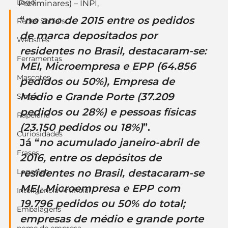
Logo
Preliminares) – INPI,
“
no ano de 2015 entre os pedidos 
Redes Sociais
de marca depositados por 
Websites
residentes no Brasil, destacaram-se: 
Ferramentas
MEI
, 
Microempresa
 e 
EPP
 (64.856 
Mascotes
pedidos ou 50%), Empresa de 
Médio e Grande Porte (37.209 
Slogan
pedidos ou 28%) e pessoas físicas 
Papelaria
(23.150 pedidos ou 18%)
”.
Curiosidades
Já “
no acumulado janeiro-abril de 
Frases
2016, entre os depósitos de 
Logotipo
residentes no Brasil, destacaram-se 
MEI
, 
Microempresa
 e 
EPP
 com 
Inteligência Artificial
19.796 pedidos ou 50% do total; 
Embalagens
empresas de médio e grande porte 