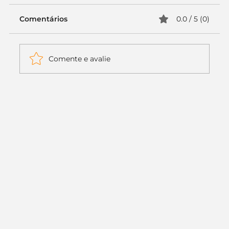
Comentários
0.0 / 5 (0)
Comente e avalie
Itaú muda apenas duas letras da
logo. Mas o recado é muito maior: a
era da Inteligência Artificial
começou.