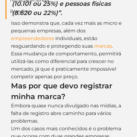
nome de empresa
(10.101 ou 25%) e pessoas físicas 
Branding
(8.620 ou 22%)”.
Isso demonstra que, cada vez mais as micro e 
pequenas empresas, além dos 
empreendedores
 individuais, estão 
resguardando e protegendo suas 
marcas
.
Essa mudança de comportamento, permitirá 
utilizá-las como diferencial para crescer no 
mercado, já que é praticamente impossível 
competir apenas por preço.
Mas por que devo registrar 
minha marca?
Embora quase nunca divulgado nas mídias, a 
falta de registro abre caminho para vários 
problemas.
Um dos casos mais conhecidos é o problema 
que ocorre com duas grandes empresas 