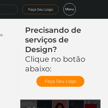
Menu
Faça Seu Logo
Precisando de
mo
serviços de
Design?
Clique no botão
abaixo:
Faça Seu Logo