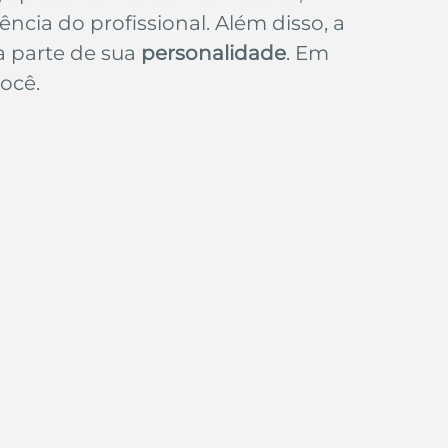
e de empresa
Branding
ncia do profissional. Além disso, a 
parte de sua 
personalidade
. Em 
ocê.