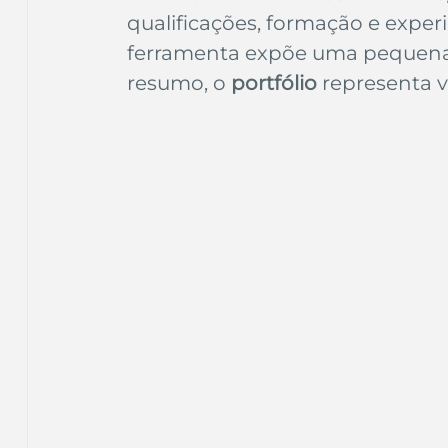
Inteligência Artificial
Embalagens
nom
qualificações, formação e experiê
ferramenta expõe uma pequena 
resumo, o 
portfólio
 representa v