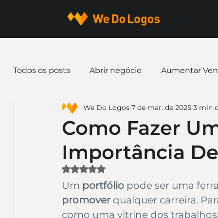
Todos os posts
Abrir negócio
Aumentar Ven
We Do Logos
7 de mar. de 2025
3 min d
Dicas de Marketing
Email marketing
E
Como Fazer Um 
Importância D
Identidade Visual
Marca
Nome para E
Avaliado com NaN de 5 estrelas.
Um 
portfólio
 pode ser uma ferr
Ferramentas
Mascotes
Slogan
Pap
promover
 qualquer carreira. Par
como uma vitrine dos trabalhos,