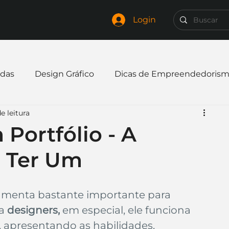
Login
das
Design Gráfico
Dicas de Empreendedoris
e leitura
xpandir negócio
Finanças
Freelancer
Portfólio - A
e Ter Um
mpresa
Logo
Redes Sociais
Websites
amenta bastante importante para 
elaria
Curiosidades
Frases
Logotipo
a 
designers,
 em especial, ele funciona 
 apresentando as habilidades, 