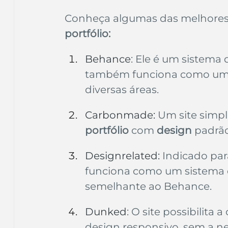
Conheça algumas das melhores p
portfólio:
Behance
: Ele é um sistem
também funciona como uma 
diversas áreas.
Carbonmade: 
Um site simpl
portfólio
 com 
design
 padrã
Designrelated: 
Indicado para
funciona como um sistema
semelhante ao Behance.
Dunked
: O site possibilita a
design responsivo, sem a n