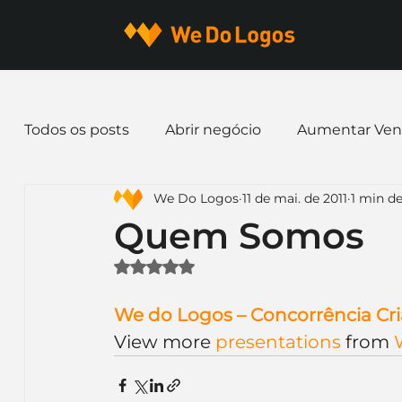
Todos os posts
Abrir negócio
Aumentar Ven
We Do Logos
11 de mai. de 2011
1 min de
Dicas de Marketing
Email marketing
E
Quem Somos
Avaliado com NaN de 5 estrelas.
Identidade Visual
Marca
Nome para E
We do Logos – Concorrência Cri
View more 
presentations
 from 
Ferramentas
Mascotes
Slogan
Pap