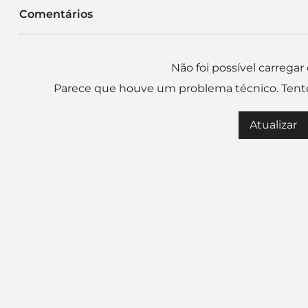
Comentários
Não foi possível carrega
Parece que houve um problema técnico. Tente 
KFC renova sua
Itaú m
Atualizar
identidade visual global e
letras 
inicia uma nova fase no
recado 
Brasil: o que sua marca
era da 
pode aprender com essa
Artific
transformação