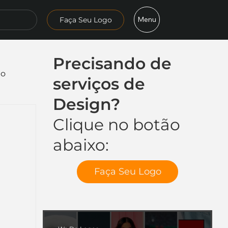
Menu
Faça Seu Logo
Precisando de
mo
serviços de
Design?
Clique no botão
abaixo:
Faça Seu Logo