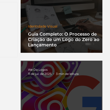
trelas.
Identidade Visual
Guia Completo: O Processo de
Criação de um Logo do Zero ao
nha
Lançamento
a que
ento.
We Do Logos
11 de jul. de 2025
3 min de leitura