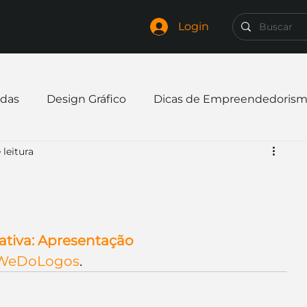
Login
das
Design Gráfico
Dicas de Empreendedoris
 leitura
xpandir negócio
Finanças
Freelancer
mpresa
Logo
Redes Sociais
Websites
ativa: Apresentação
WeDoLogos
.
elaria
Curiosidades
Frases
Logotipo