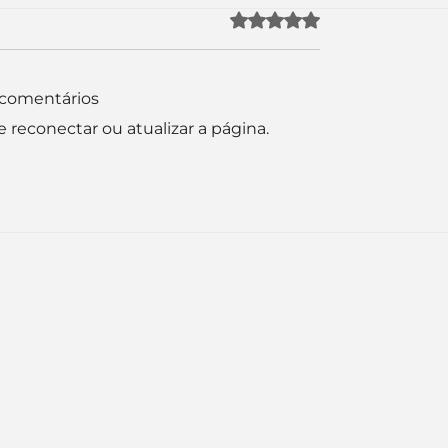
Avaliado com 0 de 5 es
r comentários
reconectar ou atualizar a página.
uda apenas duas
Como a nova campa
da logo. Mas o
da Piracanjuba prov
é muito maior: a
marcas fortes não
Inteligência
vendem produtos.
ial começou.
Vendem reconhecim