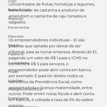
Logo
concentrados de frutas, hortaliças e legumes, 
Redes Sociais
beneficiador de castanha e produtor de 
amendoim e castanha de caju torrados e 
Websites
salgados.
Ferramentas
Mascotes
Os empreendedores individuais – EI são 
Slogan
pessoas que optarão por deixar de ser 
informal, para se tornar empresa. Através do EI, 
Papelaria
pagando um valor de R$ 1 para o ICMS no 
Curiosidades
comércio e R$ 5 para serviços, o 
empreendedor pode abrir conta em banco, 
Frases
por exemplo. E para ter direito todos os 
Logotipo
benefícios da Previdência Social, como 
aposentadoria e licença-maternidade, entre 
Inteligência Artificial
outros. Pode emitir notas fiscais e abrir conta 
Embalagens
em bancos, é cobrada a taxa de 5% do salário 
mínimo.