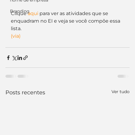
nome de empresa
Branding
Clique 
aqui
 para ver as atividades que se 
enquadram no EI e veja se você compõe essa 
lista.
(via)
Ver tudo
Posts recentes