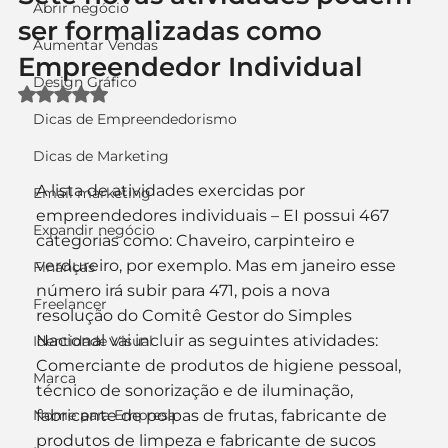
Abrir negócio
ser formalizadas como
Aumentar Vendas
Empreendedor Individual
Design Gráfico
Avaliado com NaN de 5 estrelas.
Dicas de Empreendedorismo
Dicas de Marketing
A lista de atividades exercidas por 
Email marketing
empreendedores individuais – EI possui 467 
Expandir negócio
categorias como: Chaveiro, carpinteiro e 
verdureiro, por exemplo. Mas em janeiro esse 
Finanças
número irá subir para 471, pois a nova 
Freelancer
resolução do Comitê Gestor do Simples 
Nacional vai incluir as seguintes atividades: 
Identidade Visual
Comerciante de produtos de higiene pessoal, 
Marca
técnico de sonorização e de iluminação, 
Nome para Empresa
fabricante de polpas de frutas, fabricante de 
produtos de limpeza e fabricante de sucos 