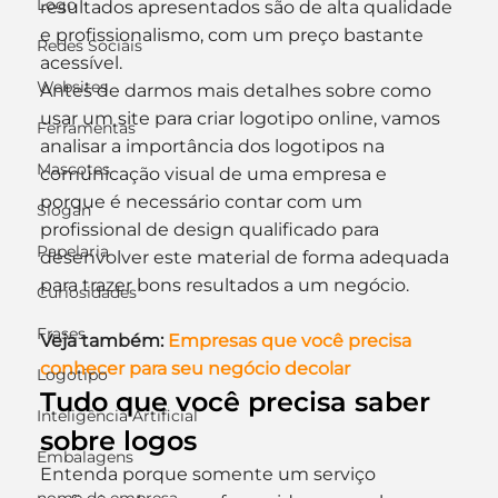
Logo
resultados apresentados são de alta qualidade 
e profissionalismo, com um preço bastante 
Redes Sociais
acessível.
Websites
Antes de darmos mais detalhes sobre como 
usar um site para criar logotipo online, vamos 
Ferramentas
analisar a importância dos logotipos na 
Mascotes
comunicação visual de uma empresa e 
porque é necessário contar com um 
Slogan
profissional de design qualificado para 
Papelaria
desenvolver este material de forma adequada 
para trazer bons resultados a um negócio.
Curiosidades
Frases
Veja também:
 Empresas que você precisa 
conhecer para seu negócio decolar
Logotipo
Tudo que você precisa saber 
Inteligência Artificial
sobre logos
Embalagens
Entenda porque somente um serviço 