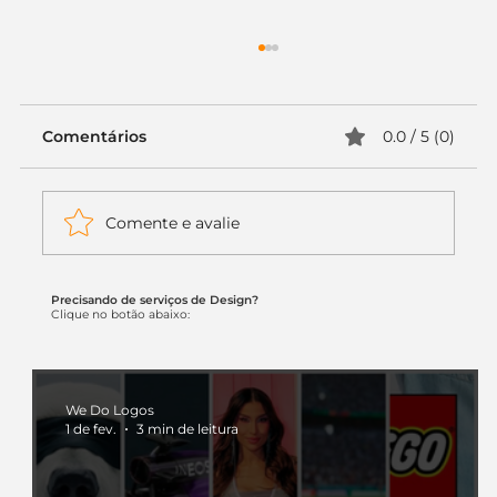
Comentários
0.0 / 5 (0)
Comente e avalie
Precisando de serviços de Design?
Itaú muda apenas duas letras da
Clique no botão abaixo:
logo. Mas o recado é muito maior: a
era da Inteligência Artificial
começou.
We Do Logos
1 de fev.
3 min de leitura