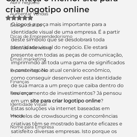
Abrir negócio
criar logotipo online
Aumentar Vendas
Avaliado com NaN de 5 estrelas.
O logo é a peça mais importante para a 
Design Gráfico
identidade visual de uma empresa. É a partir 
Dicas de Empreendedorismo
deste símbolo que se desdobrará toda 
identidade visual do negócio. Ele estará 
Dicas de Marketing
presente em todas as peças de comunicação, 
Email marketing
imprimindo ali toda uma gama de significados 
e conceitos. No atual cenário econômico, 
Expandir negócio
como conseguir desenvolver esta identidade 
Finanças
de sua marca a um preço que caiba dentro do 
Freelancer
seu orçamento de investimentos? Já pensou 
em um
 site para criar logotipo online
?
Identidade Visual
Estas soluções via internet baseadas em 
Marca
modelos de crowdsourcing e concorrências 
criativas têm se mostrado bastante eficazes e 
Nome para Empresa
satisfeito diversas empresas. Isto porque os 