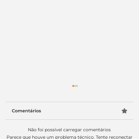
Logo para arquitetura: crie seu
espaço no mercado
Arquitetos são profissionais criativos, que
Comentários
conhecem as últimas tendências, que
buscam surpreender e encantar com seus
Não foi possível carregar comentários
projetos, trazendo...
Parece que houve um problema técnico. Tente reconectar