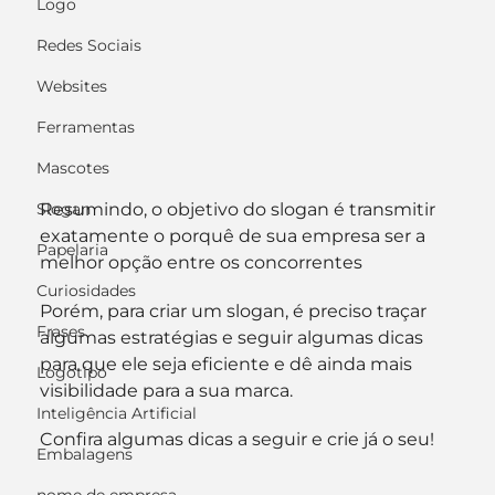
Logo
Redes Sociais
Websites
Ferramentas
Mascotes
Resumindo, o objetivo do slogan é transmitir 
Slogan
exatamente o porquê de sua empresa ser a 
Papelaria
melhor opção entre os concorrentes
Curiosidades
Porém, para criar um slogan, é preciso traçar 
Frases
algumas estratégias e seguir algumas dicas 
para que ele seja eficiente e dê ainda mais 
Logotipo
visibilidade para a sua marca.
Inteligência Artificial
Confira algumas dicas a seguir e crie já o seu!
Embalagens