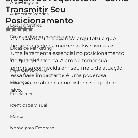
Abrir negócio
Transmitir Seu
Aumentar Vendas
Posicionamento
Design Gráfico
Avaliado com NaN de 5 estrelas.
Dicas de Empreendedorismo
A criação de um slogan de arquitetura que 
fique marcado na memória dos clientes é 
Dicas de Marketing
uma ferramenta essencial no posicionamento 
Email marketing
de qualquer marca. Além de tornar sua 
empresa conhecida em seu meio de atuação, 
Expandir negócio
essa frase impactante é uma poderosa 
Finanças
maneira de atrair e conquistar o seu público-
alvo.
Freelancer
Identidade Visual
Marca
Nome para Empresa