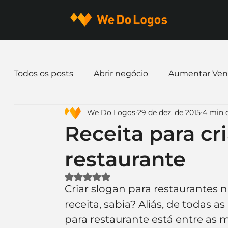
Todos os posts
Abrir negócio
Aumentar Ven
We Do Logos
29 de dez. de 2015
4 min d
Dicas de Marketing
Email marketing
E
Receita para cr
restaurante
Identidade Visual
Marca
Nome para E
Avaliado com NaN de 5 estrelas.
Criar slogan para restaurantes 
Ferramentas
Mascotes
Slogan
Pap
receita, sabia? Aliás, de todas a
para restaurante está entre as m