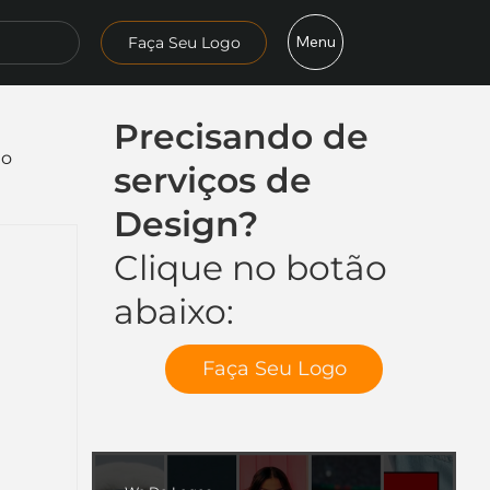
Menu
Faça Seu Logo
Precisando de
mo
serviços de
Design?
Clique no botão
abaixo:
Faça Seu Logo