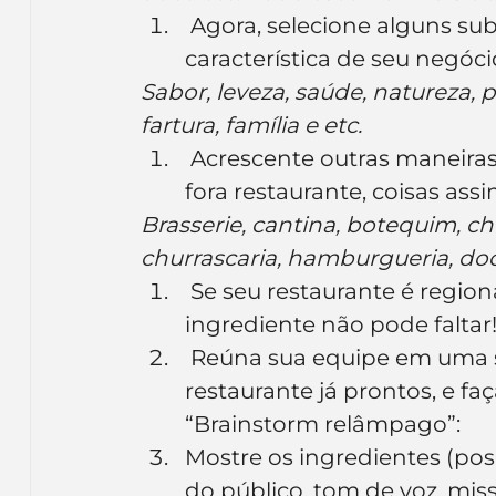
 Agora, selecione alguns substantivos que traduzem alguma 
característica de seu negóci
Sabor, leveza, saúde, natureza, p
fartura, família e etc.
 Acrescente outras maneiras de se referir ao seu estabelecimento, 
fora restaurante, coisas assi
Brasserie, cantina, botequim, chop
churrascaria, hamburgueria, doce
 Se seu restaurante é regional, étnico ou típico de outro país, este 
ingrediente não pode faltar
 Reúna sua equipe em uma sa
restaurante já prontos, e f
“Brainstorm relâmpago”:
Mostre os ingredientes (posi
do público, tom de voz, missã