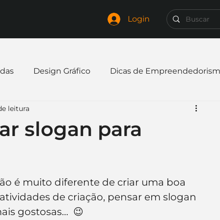
Login
das
Design Gráfico
Dicas de Empreendedoris
e leitura
xpandir negócio
Finanças
Freelancer
iar slogan para
mpresa
Logo
Redes Sociais
Websites
não é muito diferente de criar uma boa 
elaria
Curiosidades
Frases
Logotipo
s atividades de criação, pensar em slogan 
ais gostosas…  😉