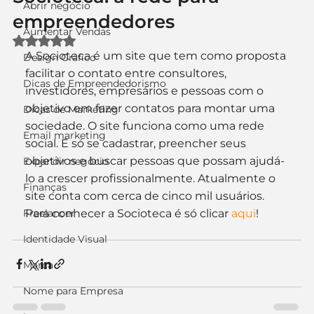
Abrir negócio
empreendedores
Aumentar Vendas
Avaliado com NaN de 5 estrelas.
A Socioteca é um site que tem como proposta 
Design Gráfico
facilitar o contato entre consultores, 
Dicas de Empreendedorismo
investidores, empresários e pessoas com o 
objetivo em fazer contatos para montar uma 
Dicas de Marketing
sociedade. O site funciona como uma rede 
Email marketing
social. É só se cadastrar, preencher seus 
objetivos e buscar pessoas que possam ajudá-
Expandir negócio
lo a crescer profissionalmente. Atualmente o 
Finanças
site conta com cerca de cinco mil usuários. 
Freelancer
Para conhecer a Socioteca é só clicar 
aqui
!
Identidade Visual
Marca
Nome para Empresa