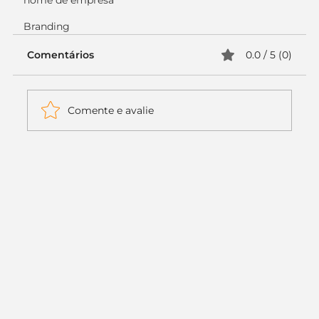
nome de empresa
Branding
Comentários
0.0 / 5 (0)
Comente e avalie
Itaú muda apenas duas letras da
logo. Mas o recado é muito maior: a
era da Inteligência Artificial
começou.