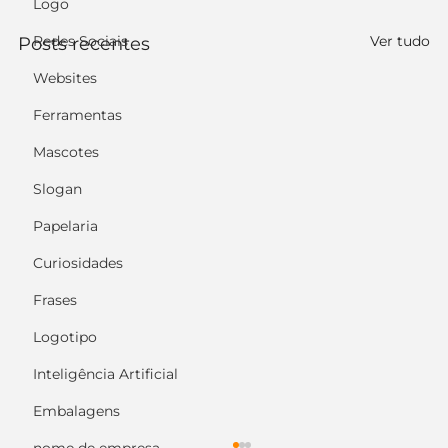
Logo
Redes Sociais
Ver tudo
Posts recentes
Websites
Ferramentas
Mascotes
Slogan
Papelaria
Curiosidades
Frases
Logotipo
Inteligência Artificial
Embalagens