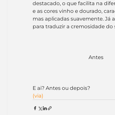
destacado, o que facilita na dif
Inteligência Artificial
Embalagens
nom
e as cores vinho e dourado, car
mas aplicadas suavemente. Já as
para traduzir a cremosidade do 
Antes          
E ai? Antes ou depois?
(via)