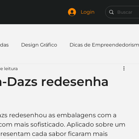
Login
das
Design Gráfico
Dicas de Empreendedoris
e leitura
xpandir negócio
Finanças
Freelancer
n-Dazs redesenha
mpresa
Logo
Redes Sociais
Websites
azs redesenhou as embalagens com a 
elaria
Curiosidades
Frases
Logotipo
com mais sofisticado. Aplicado sobre um 
presentam cada sabor ficaram mais 