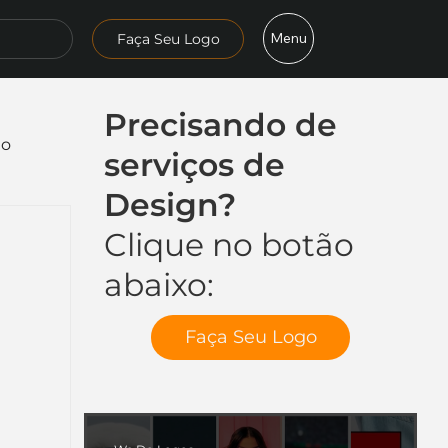
Menu
Faça Seu Logo
Precisando de
mo
serviços de
Design?
Clique no botão
abaixo:
Faça Seu Logo