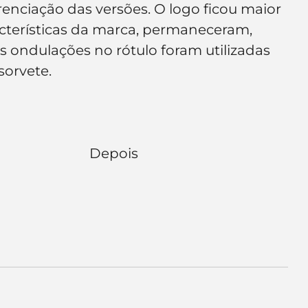
erenciação das versões. O logo ficou maior 
e de empresa
Branding
acterísticas da marca, permaneceram, 
 ondulações no rótulo foram utilizadas 
sorvete.
                         Depois