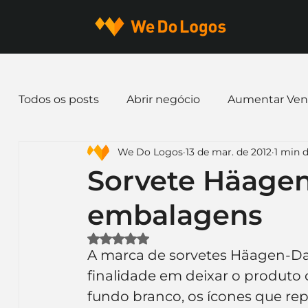
Todos os posts
Abrir negócio
Aumentar Ven
We Do Logos
13 de mar. de 2012
1 min d
Dicas de Marketing
Email marketing
E
Sorvete Häage
embalagens
Identidade Visual
Marca
Nome para E
Avaliado com NaN de 5 estrelas.
A marca de sorvetes Häagen-D
Ferramentas
Mascotes
Slogan
Pap
finalidade em deixar o produto 
fundo branco, os ícones que re