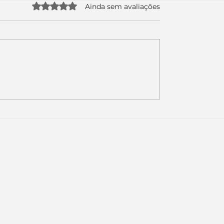
Avaliado com 0 de 5 estrelas.
Ainda sem avaliações
uda apenas duas
Como a nova campa
da logo. Mas o
da Piracanjuba prov
é muito maior: a
marcas fortes não
Inteligência
vendem produtos.
ial começou.
Vendem reconhecim