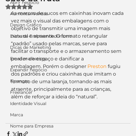
Abrir negócio
Avaliado com NaN de 5 estrelas.
As marcas de sucos em caixinhas inovam cada 
Aumentar Vendas
vez mais o visual das embalagens com o 
Design Gráfico
objetivo de transmitir uma imagem mais 
natural e atraente. O formato retangular 
Dicas de Empreendedorismo
“padrão” usado pelas marcas, serve para 
Dicas de Marketing
facilitar o transporte e o armazenamento sem 
Email marketing
perder de espaço e danificar a 
embalagem. Porém o designer 
Preston
 fugiu 
Expandir negócio
dos padrões e criou caixinhas que imitam o 
Finanças
formato de uma laranja, tornando-as mais 
atraente, principalmente para as crianças, 
Freelancer
além de reforçar a ideia do “natural”.
Identidade Visual
Marca
Nome para Empresa