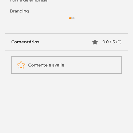
nome de empresa
Branding
Comentários
0.0 / 5 (0)
Comente e avalie
Itaú muda apenas duas letras da
logo. Mas o recado é muito maior: a
era da Inteligência Artificial
começou.