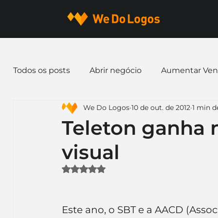
Todos os posts
Abrir negócio
Aumentar Ven
We Do Logos
10 de out. de 2012
1 min de
Dicas de Marketing
Email marketing
E
Teleton ganha 
visual
Identidade Visual
Marca
Nome para E
Avaliado com NaN de 5 estrelas.
Ferramentas
Mascotes
Slogan
Pap
Este ano, o SBT e a AACD (Associ