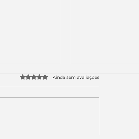
Avaliado com 0 de 5 estrelas.
Ainda sem avaliações
uda apenas duas
Como a nova campa
da logo. Mas o
da Piracanjuba prov
é muito maior: a
marcas fortes não