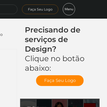
Menu
Faça Seu Logo
Precisando de
mo
serviços de
Design?
Clique no botão
abaixo:
Faça Seu Logo