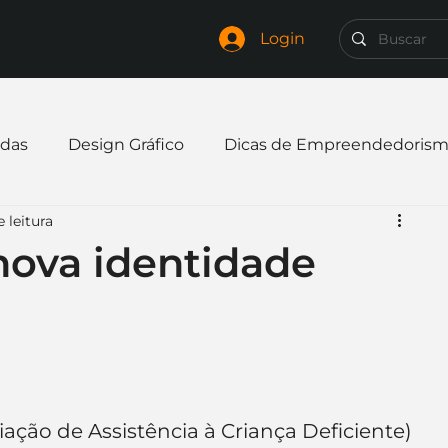
Login
das
Design Gráfico
Dicas de Empreendedoris
 leitura
xpandir negócio
Finanças
Freelancer
nova identidade
mpresa
Logo
Redes Sociais
Websites
elaria
Curiosidades
Frases
Logotipo
ação de Assistência à Criança Deficiente) 