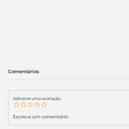
Comentários
Adicione uma avaliação
KFC renova sua
Itaú m
Escreva um comentário
identidade visual global e
letras 
inicia uma nova fase no
recado 