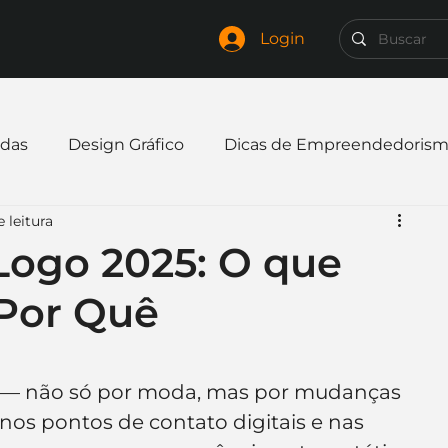
Login
das
Design Gráfico
Dicas de Empreendedoris
 leitura
xpandir negócio
Finanças
Freelancer
Logo 2025: O que
 Por Quê
mpresa
Logo
Redes Sociais
Websites
elaria
Curiosidades
Frases
Logotipo
o — não só por moda, mas por mudanças 
os pontos de contato digitais e nas 