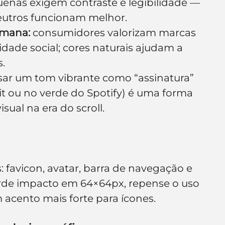
uenas exigem contraste e legibilidade — 
neutros funcionam melhor.
umana:
 consumidores valorizam marcas 
ade social; cores naturais ajudam a 
.
sar um tom vibrante como “assinatura” 
t ou no verde do Spotify) é uma forma 
ual na era do scroll.
: favicon, avatar, barra de navegação e 
erde impacto em 64×64px, repense o uso 
acento mais forte para ícones.