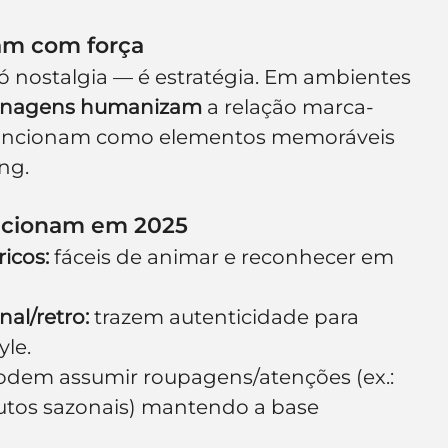
ram com força
ó nostalgia — é estratégia. Em ambientes 
onagens humanizam
 a relação marca-
 e funcionam como elementos memoráveis 
ng.
ncionam em 2025
icos:
 fáceis de animar e reconhecer em 
nal/retro:
 trazem autenticidade para 
yle.
odem assumir roupagens/atenções (ex.: 
tos sazonais) mantendo a base 