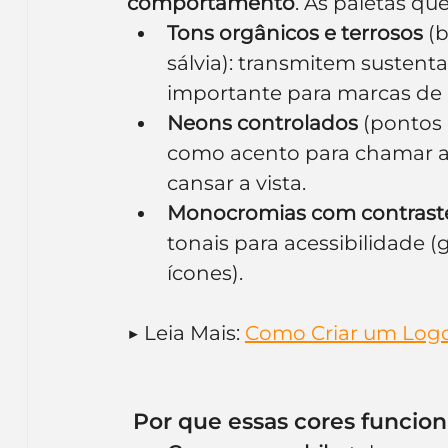
comportamento
. As paletas q
Tons orgânicos e terrosos
 (
sálvia): transmitem sustent
importante para marcas de al
Neons controlados
 (pontos
como acento para chamar a
cansar a vista.
Monocromias com contraste
tonais para acessibilidade 
ícones).
▶️ Leia Mais: 
Como Criar um Logo 
 Por que essas cores funcio