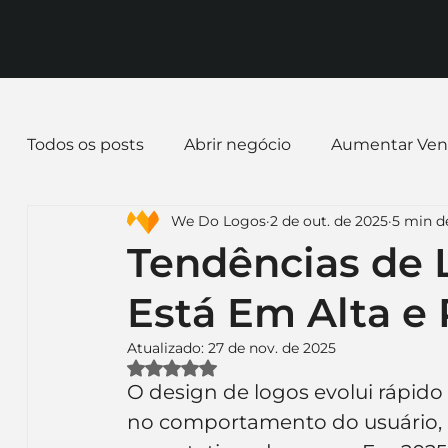
Todos os posts
Abrir negócio
Aumentar Ven
We Do Logos
2 de out. de 2025
5 min de
Dicas de Marketing
Email marketing
E
Tendências de 
Está Em Alta e
Identidade Visual
Marca
Nome para E
Atualizado:
27 de nov. de 2025
Avaliado com NaN de 5 estrelas.
Ferramentas
Mascotes
Slogan
Pap
O design de logos evolui rápid
no comportamento do usuário, n