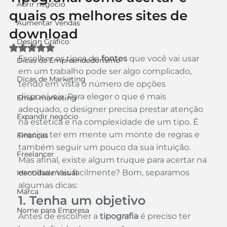
Abrir negócio
quais os melhores sites de
Aumentar Vendas
download
Design Gráfico
Avaliado com NaN de 5 estrelas.
Escolher os tipos de 
fontes
 que você vai usar 
Dicas de Empreendedorismo
em um trabalho pode ser algo complicado, 
Dicas de Marketing
tendo em vista o número de opções 
disponíveis. Para eleger o que é mais 
Email marketing
adequado, o designer precisa prestar atenção 
Expandir negócio
na estética e na complexidade de um tipo. É 
preciso ter em mente um monte de regras e 
Finanças
também seguir um pouco da sua intuição.
Freelancer
Mas afinal, existe algum truque para acertar na 
escolha mais facilmente? Bom, separamos 
Identidade Visual
algumas dicas:
Marca
1. Tenha um objetivo
Nome para Empresa
Antes de escolher a
 tipografia
 é preciso ter 