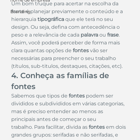
nome de empresa
Um bom truque para acertar na escolha da 
fonte é planejar previamente o conteúdo e a 
Branding
hierarquia
 tipográfica
 que ele terá no seu 
design. Ou seja, defina com antecedência o 
peso e a relevância de cada 
palavra
 ou 
frase
. 
Assim, você poderá perceber de forma mais 
clara quantas opções de 
fontes
 vão ser 
necessárias para preencher o seu trabalho 
(títulos, sub-titulos, destaques, citações, etc).
4. Conheça as famílias de
fontes
Sabemos que tipos de 
fontes
 podem ser 
divididos e subdivididos em várias categorias, 
mas é preciso entender ao menos as 
principais antes de começar o seu 
trabalho. Para facilitar, divida as 
fontes
 em dois 
grandes grupos: serifadas e não serifadas, e 