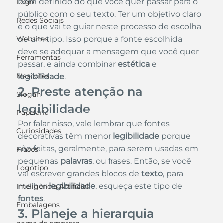
bem definido do que você quer passar para o 
Logo
público com o seu texto. Ter um objetivo claro 
Redes Sociais
é o que vai te guiar neste processo de escolha 
Websites
de um tipo. Isso porque a fonte escolhida 
deve se adequar a mensagem que você quer 
Ferramentas
passar, e ainda combinar 
estética
 e 
Mascotes
legibilidade
.
2. Preste atenção na 
Slogan
legibilidade
Papelaria
Por falar nisso, vale lembrar que fontes 
Curiosidades
decorativas têm menor
 legibilidade
 porque 
são feitas, geralmente, para serem usadas em 
Frases
pequenas 
palavras
, ou frases. Então, se você 
Logotipo
vai escrever grandes blocos de 
texto
, para 
melhor
 legibilidade
, esqueça este tipo de 
Inteligência Artificial
fontes
.
Embalagens
3. Planeje a hierarquia