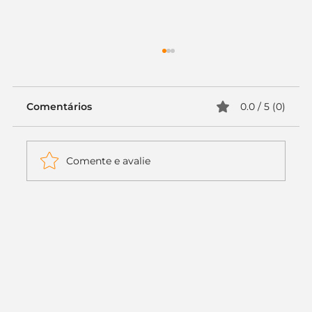
Comentários
0.0 / 5 (0)
Comente e avalie
Itaú muda apenas duas letras da
logo. Mas o recado é muito maior: a
era da Inteligência Artificial
começou.