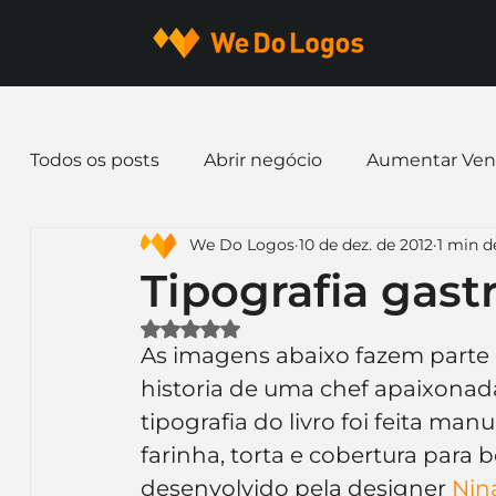
Todos os posts
Abrir negócio
Aumentar Ven
We Do Logos
10 de dez. de 2012
1 min de
Dicas de Marketing
Email marketing
E
Tipografia gas
Avaliado com NaN de 5 estrelas.
Identidade Visual
Marca
Nome para E
As imagens abaixo fazem parte d
historia de uma chef apaixonad
tipografia do livro foi feita ma
Ferramentas
Mascotes
Slogan
Pap
farinha, torta e cobertura para b
desenvolvido pela designer 
Nin