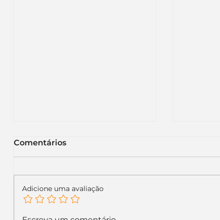
Comentários
Adicione uma avaliação
KFC renova sua
Itaú m
Escreva um comentário