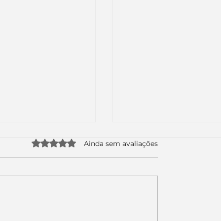
Avaliado com 0 de 5 estrelas.
Ainda sem avaliações
uda apenas duas
Como a nova campa