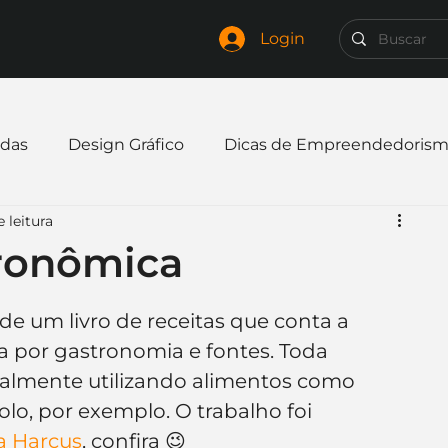
Login
das
Design Gráfico
Dicas de Empreendedoris
 leitura
xpandir negócio
Finanças
Freelancer
tronômica
mpresa
Logo
Redes Sociais
Websites
e um livro de receitas que conta a 
a por gastronomia e fontes. Toda 
nualmente utilizando alimentos como 
elaria
Curiosidades
Frases
Logotipo
olo, por exemplo. O trabalho foi 
a Harcus
, confira 😉