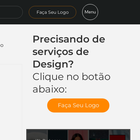
Menu
Faça Seu Logo
Precisando de
mo
serviços de
Design?
Clique no botão
abaixo:
Faça Seu Logo