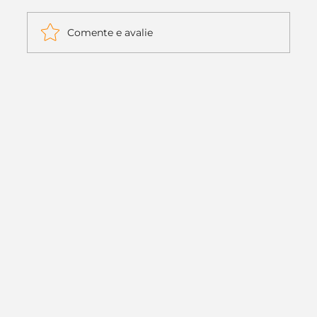
Comente e avalie
Itaú muda apenas duas letras da
logo. Mas o recado é muito maior: a
era da Inteligência Artificial
começou.