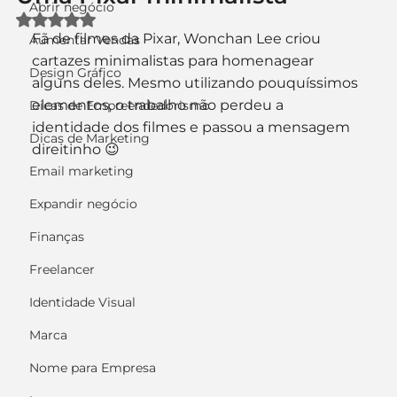
Abrir negócio
Avaliado com NaN de 5 estrelas.
Fã de filmes da Pixar, Wonchan Lee criou 
Aumentar Vendas
cartazes minimalistas para homenagear 
Design Gráfico
alguns deles. Mesmo utilizando pouquíssimos 
elementos, o trabalho não perdeu a 
Dicas de Empreendedorismo
identidade dos filmes e passou a mensagem 
Dicas de Marketing
direitinho 😉
Email marketing
Expandir negócio
Finanças
Freelancer
Identidade Visual
Marca
Nome para Empresa