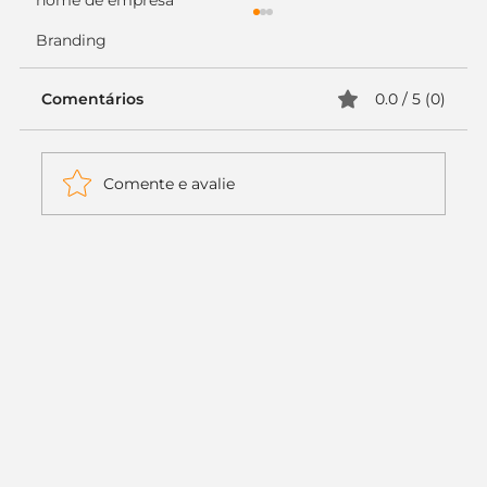
nome de empresa
Branding
Comentários
0.0 / 5 (0)
Comente e avalie
Itaú muda apenas duas letras da
logo. Mas o recado é muito maior: a
era da Inteligência Artificial
começou.