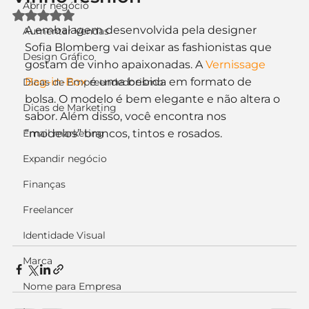
Abrir negócio
Avaliado com NaN de 5 estrelas.
A embalagem desenvolvida pela designer 
Aumentar Vendas
Sofia Blomberg vai deixar as fashionistas que 
Design Gráfico
gostam de vinho apaixonadas. A 
Vernissage 
Bag-in-Box
 é uma bebida em formato de 
Dicas de Empreendedorismo
bolsa. O modelo é bem elegante e não altera o 
Dicas de Marketing
sabor. Além disso, você encontra nos 
Email marketing
“modelos” brancos, tintos e rosados.
Expandir negócio
Finanças
Freelancer
Identidade Visual
Marca
Nome para Empresa