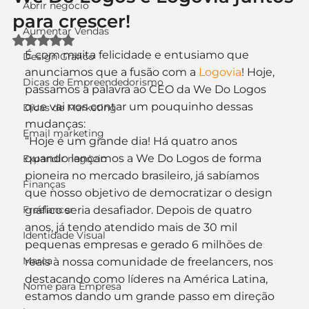
Abrir negócio
para crescer!
Aumentar Vendas
Avaliado com NaN de 5 estrelas.
É com muita felicidade e entusiamo que 
Design Gráfico
anunciamos que a fusão com a 
Logovia
! Hoje, 
Dicas de Empreendedorismo
passamos a palavra ao CEO da We Do Logos 
que vai nos contar um pouquinho dessas 
Dicas de Marketing
mudanças:
Email marketing
“Hoje é um grande dia! Há quatro anos 
quando lançamos a We Do Logos de forma 
Expandir negócio
pioneira no mercado brasileiro, já sabíamos 
Finanças
que nosso objetivo de democratizar o design 
Freelancer
gráfico seria desafiador. Depois de quatro 
anos, já tendo atendido mais de 30 mil 
Identidade Visual
pequenas empresas e gerado 6 milhões de 
Marca
reais à nossa comunidade de freelancers, nos 
destacando como líderes na América Latina, 
Nome para Empresa
estamos dando um grande passo em direção 