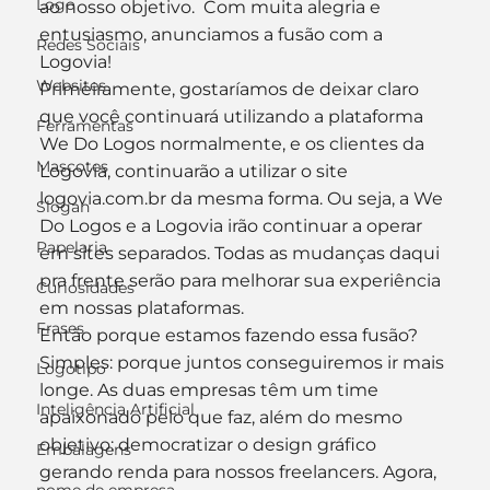
Logo
ao nosso objetivo.  Com muita alegria e 
entusiasmo, anunciamos a fusão com a 
Redes Sociais
Logovia!
Websites
Primeiramente, gostaríamos de deixar claro 
que você continuará utilizando a plataforma 
Ferramentas
We Do Logos normalmente, e os clientes da 
Mascotes
Logovia, continuarão a utilizar o site 
logovia.com.br da mesma forma. Ou seja, a We 
Slogan
Do Logos e a Logovia irão continuar a operar 
Papelaria
em sites separados. Todas as mudanças daqui 
pra frente serão para melhorar sua experiência 
Curiosidades
em nossas plataformas.
Frases
Então porque estamos fazendo essa fusão?
Simples: porque juntos conseguiremos ir mais 
Logotipo
longe. As duas empresas têm um time 
Inteligência Artificial
apaixonado pelo que faz, além do mesmo 
objetivo: democratizar o design gráfico 
Embalagens
gerando renda para nossos freelancers. Agora, 