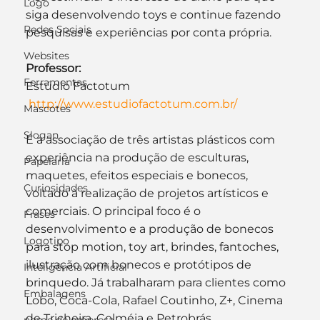
Logo
siga desenvolvendo toys e continue fazendo 
Redes Sociais
pesquisas e experiências por conta própria.
Websites
Professor:
Ferramentas
Estúdio Factotum
 http://www.estudiofactotum.com.br/
Mascotes
Slogan
É a associação de três artistas plásticos com 
experiência na produção de esculturas, 
Papelaria
maquetes, efeitos especiais e bonecos, 
Curiosidades
voltado à realização de projetos artísticos e 
comerciais. O principal foco é o 
Frases
desenvolvimento e a produção de bonecos 
Logotipo
para stop motion, toy art, brindes, fantoches, 
ilustração com bonecos e protótipos de 
Inteligência Artificial
brinquedo. Já trabalharam para clientes como 
Embalagens
Lobo, Coca-Cola, Rafael Coutinho, Z+, Cinema 
de Tricheira, Colméia e Petrobrás.