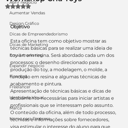
Abrir negócio
Avaliado com NaN de 5 estrelas.
Aumentar Vendas
Design Gráfico
Objetivo
Dicas de Empreendedorismo
Esta oficina tem como objetivo mostrar as 
Dicas de Marketing
técnicas básicas para se realizar uma ideia de 
Email marketing
toy art em resina. Será abordado cada um dos 
processos: o desenho direcionado para a 
Expandir negócio
produção do toy, a modelagem, o molde, a 
Finanças
fundição em resina e algumas técnicas de 
acabamento e pintura.
Freelancer
Apresentação de técnicas básicas e dicas de 
Identidade Visual
acabamento necessárias para iniciar artistas e 
profissionais que se interessam pelo assunto. 
Marca
O conteúdo da oficina, além de todo processo, 
Nome para Empresa
técnicas e informações sobre fornecedores, 
visa estimular o interesse do aluno para que 