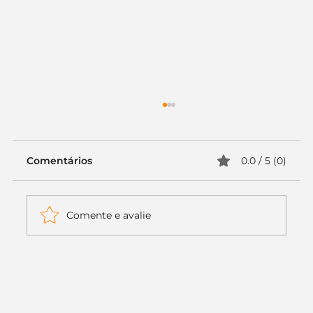
Comentários
0.0 / 5 (0)
Comente e avalie
Itaú muda apenas duas letras da
logo. Mas o recado é muito maior: a
era da Inteligência Artificial