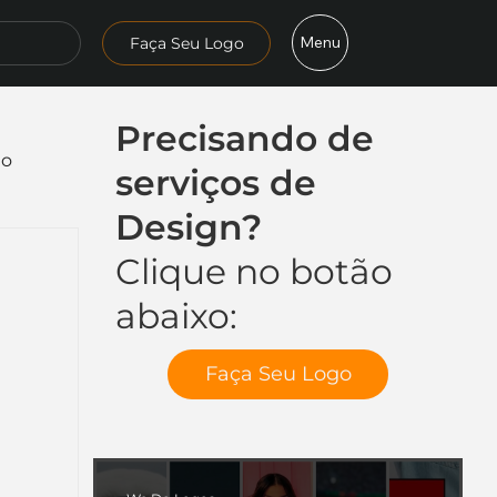
Menu
Faça Seu Logo
Precisando de
mo
serviços de
Design?
Clique no botão
abaixo:
Faça Seu Logo