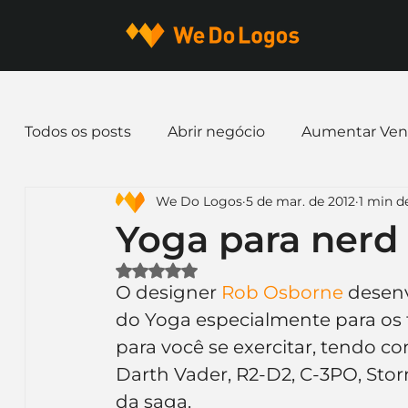
Todos os posts
Abrir negócio
Aumentar Ven
We Do Logos
5 de mar. de 2012
1 min de
Dicas de Marketing
Email marketing
E
Yoga para nerd
Avaliado com NaN de 5 estrelas.
Identidade Visual
Marca
Nome para E
O designer 
Rob Osborne
 desen
do Yoga especialmente para os fã
para você se exercitar, tendo c
Ferramentas
Mascotes
Slogan
Pap
Darth Vader, R2-D2, C-3PO, Sto
da saga.