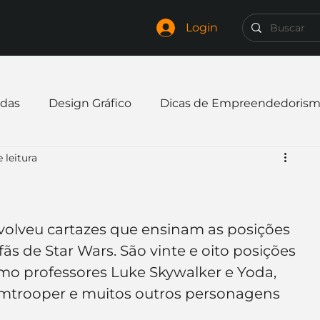
Login
das
Design Gráfico
Dicas de Empreendedoris
 leitura
xpandir negócio
Finanças
Freelancer
mpresa
Logo
Redes Sociais
Websites
volveu cartazes que ensinam as posições 
s de Star Wars. São vinte e oito posições 
omo professores Luke Skywalker e Yoda, 
elaria
Curiosidades
Frases
Logotipo
rmtrooper e muitos outros personagens 