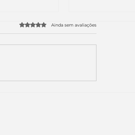
Avaliado com 0 de 5 estrelas.
Ainda sem avaliações
uda apenas duas
Como a nova campa
da logo. Mas o
da Piracanjuba prov
é muito maior: a
marcas fortes não
Inteligência
vendem produtos.
ial começou.
Vendem reconhecim