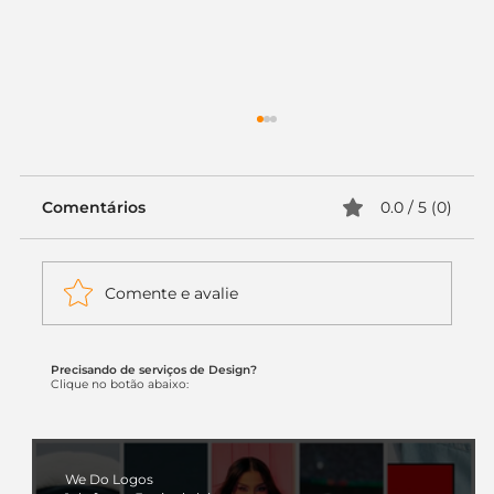
Comentários
0.0 / 5 (0)
Comente e avalie
Precisando de serviços de Design?
Itaú muda apenas duas letras da
Clique no botão abaixo:
logo. Mas o recado é muito maior: a
era da Inteligência Artificial
começou.
We Do Logos