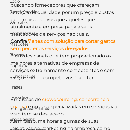
Logo
buscando fornecedores que ofereçam 
Redes Sociais
serviços de qualidade por um preço e custos 
bem mais atrativos que aqueles que 
Websites
atualmente a empresa paga a seus 
Ferramentas
prestadores de serviços habituais.
Confira 
7 sites com solução para cortar gastos 
Mascotes
sem perder os serviços desejados
Slogan
E um dos canais que tem proporcionado as 
melhores alternativas de empresas de 
Papelaria
serviços extremamente competentes e com 
Curiosidades
preços muito competitivos é a internet.
Frases
Logotipo
Empresas de 
crowdsourcing
, 
concorrência 
criativa
 e outras especializadas em serviços via 
Inteligência Artificial
web tem se destacado.
Embalagens
Além disso, melhorar algumas de suas 
iniciativas de marketing na empresa, como 