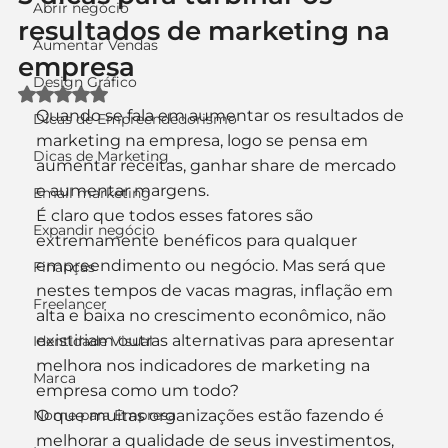
Abrir negócio
resultados de marketing na
Aumentar Vendas
empresa
Design Gráfico
Avaliado com NaN de 5 estrelas.
Quando se fala em aumentar os resultados de 
Dicas de Empreendedorismo
marketing na empresa, logo se pensa em 
Dicas de Marketing
aumentar receitas, ganhar share de mercado 
e aumentar margens.
Email marketing
É claro que todos esses fatores são 
Expandir negócio
extremamente benéficos para qualquer 
empreendimento ou negócio. Mas será que 
Finanças
nestes tempos de vacas magras, inflação em 
Freelancer
alta e baixa no crescimento econômico, não 
existiriam outras alternativas para apresentar 
Identidade Visual
melhora nos indicadores de marketing na 
Marca
empresa como um todo?
Nome para Empresa
O que muitas organizações estão fazendo é 
melhorar a qualidade de seus investimentos, 