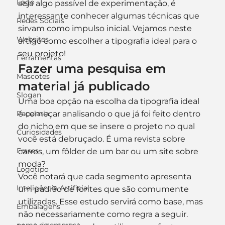
Logo
seja algo passível de experimentação, é 
interessante conhecer algumas técnicas que 
Redes Sociais
sirvam como impulso inicial. Vejamos neste 
Websites
artigo como escolher a tipografia ideal para o 
seu projeto!
Ferramentas
Fazer uma pesquisa em 
Mascotes
material já publicado
Slogan
Uma boa opção na escolha da tipografia ideal 
Papelaria
é começar analisando o que já foi feito dentro 
do nicho em que se insere o projeto no qual 
Curiosidades
você está debruçado. É uma revista sobre 
Frases
carros, um fôlder de um bar ou um site sobre 
moda?
Logotipo
Você notará que cada segmento apresenta 
Inteligência Artificial
um padrão de fontes que são comumente 
utilizadas. Esse estudo servirá como base, mas 
Embalagens
não necessariamente como regra a seguir. 