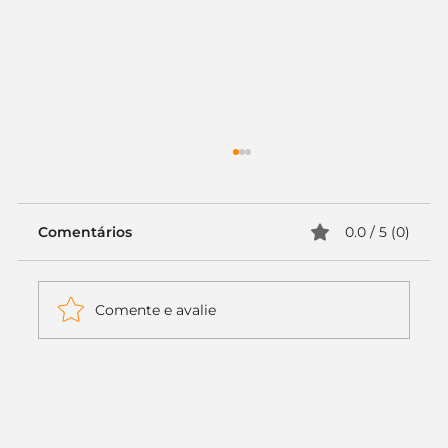
Comentários
0.0 / 5 (0)
Comente e avalie
Itaú muda apenas duas letras da
logo. Mas o recado é muito maior: a
era da Inteligência Artificial