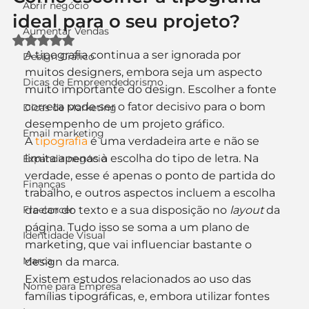
Abrir negócio
ideal para o seu projeto?
Aumentar Vendas
Avaliado com NaN de 5 estrelas.
A tipografia continua a ser ignorada por 
Design Gráfico
muitos designers, embora seja um aspecto 
Dicas de Empreendedorismo
muito importante do design. Escolher a fonte 
correta pode ser o fator decisivo para o bom 
Dicas de Marketing
desempenho de um projeto gráfico.
Email marketing
A 
tipografia 
é uma verdadeira arte e não se 
limita apenas à escolha do tipo de letra. Na 
Expandir negócio
verdade, esse é apenas o ponto de partida do 
Finanças
trabalho, e outros aspectos incluem a escolha 
Freelancer
da cor do texto e a sua disposição no 
layout 
da 
página. Tudo isso se soma a um plano de 
Identidade Visual
marketing, que vai influenciar bastante o 
Marca
design da marca.
Existem estudos relacionados ao uso das 
Nome para Empresa
famílias tipográficas, e, embora utilizar fontes 