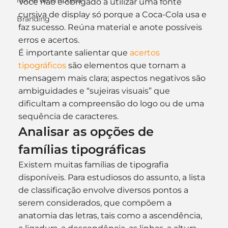
nome de empresa
Você não é obrigado a utilizar uma fonte 
cursiva de display só porque a Coca-Cola usa e 
Branding
faz sucesso. Reúna material e anote possíveis 
erros e acertos.
É importante salientar que 
acertos 
tipográficos
 são elementos que tornam a 
mensagem mais clara; aspectos negativos são 
ambiguidades e “sujeiras visuais” que 
dificultam a compreensão do logo ou de uma 
sequência de caracteres.
Analisar as opções de 
famílias tipográficas
Existem muitas famílias de tipografia 
disponíveis. Para estudiosos do assunto, a lista 
de classificação envolve diversos pontos a 
serem considerados, que compõem a 
anatomia das letras, tais como a ascendência, 