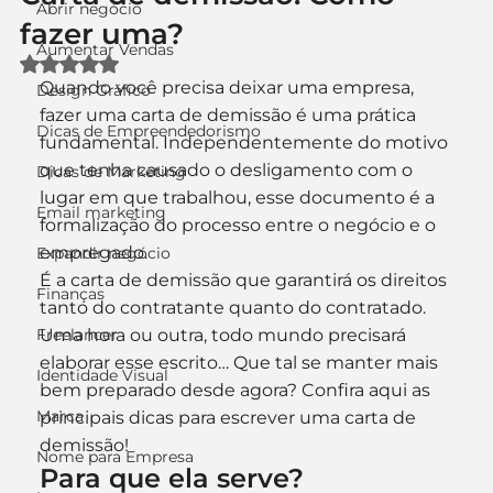
Abrir negócio
fazer uma?
Aumentar Vendas
Avaliado com NaN de 5 estrelas.
Quando você precisa deixar uma empresa, 
Design Gráfico
fazer uma carta de demissão é uma prática 
Dicas de Empreendedorismo
fundamental. Independentemente do motivo 
que tenha causado o desligamento com o 
Dicas de Marketing
lugar em que trabalhou, esse documento é a 
Email marketing
formalização do processo entre o negócio e o 
empregado.
Expandir negócio
É a carta de demissão que garantirá os direitos 
Finanças
tanto do contratante quanto do contratado. 
Freelancer
Uma hora ou outra, todo mundo precisará 
elaborar esse escrito… Que tal se manter mais 
Identidade Visual
bem preparado desde agora? Confira aqui as 
Marca
principais dicas para escrever uma carta de 
demissão!
Nome para Empresa
Para que ela serve?