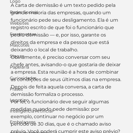
Logo
A carta de demissão é um texto pedido pela 
Redes Sociais
grande maioria das empresas, quando um 
funcionário pede seu desligamento. Ela é um 
Websites
registro escrito de que foi o funcionário que 
Ferramentas
pediu demissão — e, por isso, garante os 
direitos da empresa e da pessoa que está 
Mascotes
deixando o local de trabalho.
Slogan
Obviamente, é preciso conversar com seu 
chefe antes, avisando-o que gostaria de deixar 
Papelaria
a empresa. Esta reunião é a hora de combinar 
Curiosidades
as condições de seus últimos dias na empresa. 
Depois de feita aquela conversa, a carta de 
Frases
demissão formaliza o processo.
Logotipo
Por lei, o funcionário deve seguir algumas 
medidas quando pede demissão: por 
Inteligência Artificial
exemplo, continuar no negócio por um 
Embalagens
período de 30 dias, que é o chamado aviso 
prévio. Você poderá cumprir este aviso prévio? 