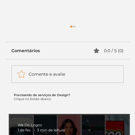
Comentários
0.0 / 5 (0)
Comente e avalie
Precisando de serviços de Design?
Itaú muda apenas duas letras da
Clique no botão abaixo:
logo. Mas o recado é muito maior: a
era da Inteligência Artificial
começou.
We Do Logos
1 de fev.
3 min de leitura