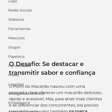
Logo
Redes Sociais
Websites
Ferramentas
Mascotes
Slogan
Papelaria
O Desafio: Se destacar e 
Curiosidades
transmitir sabor e confiança
Frases
Logotipo
O Point do Macarrão nasceu com uma 
proposta clara: oferecer um macarrão delicioso, 
Inteligência Artificial
rápido e acessível. Mas, para atrair mais clientes 
Embalagens
e se diferenciar dos concorrentes, era preciso 
transmitir esse valor também 
na marca
.