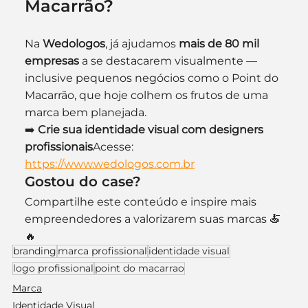
Macarrão?
Na 
Wedologos
, já ajudamos 
mais de 80 mil 
empresas
 a se destacarem visualmente — 
inclusive pequenos negócios como o Point do 
Macarrão, que hoje colhem os frutos de uma 
marca bem planejada.
➡️ 
Crie sua identidade visual com designers 
profissionais
Acesse: 
https://www.wedologos.com.br
Gostou do case?
Compartilhe este conteúdo e inspire mais 
empreendedores a valorizarem suas marcas 🍝
🔥
branding
marca profissional
identidade visual
logo profissional
point do macarrao
Marca
Identidade Visual