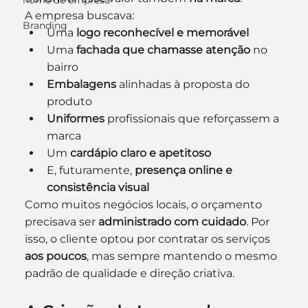
nome de empresa
A empresa buscava:
Branding
Uma 
logo reconhecível e memorável
Uma 
fachada que chamasse atenção
 no 
bairro
Embalagens
 alinhadas à proposta do 
produto
Uniformes
 profissionais que reforçassem a 
marca
Um 
cardápio claro e apetitoso
E, futuramente, 
presença online e 
consistência visual
Como muitos negócios locais, o orçamento 
precisava ser 
administrado com cuidado
. Por 
isso, o cliente optou por contratar os serviços 
aos poucos
, mas sempre mantendo o mesmo 
padrão de qualidade e direção criativa.