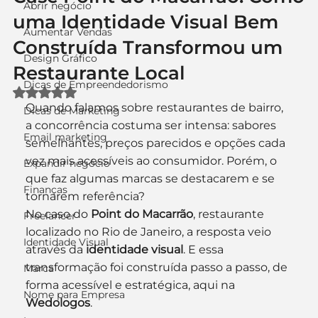
Abrir negócio
uma Identidade Visual Bem
Aumentar Vendas
Construída Transformou um
Design Gráfico
Restaurante Local
Dicas de Empreendedorismo
Avaliado com NaN de 5 estrelas.
Quando falamos sobre restaurantes de bairro, 
Dicas de Marketing
a concorrência costuma ser intensa: sabores 
Email marketing
semelhantes, preços parecidos e opções cada 
vez mais acessíveis ao consumidor. Porém, o 
Expandir negócio
que faz algumas marcas se destacarem e se 
Finanças
tornarem referência?
No caso do 
Point do Macarrão
, restaurante 
Freelancer
localizado no Rio de Janeiro, a resposta veio 
Identidade Visual
através da 
identidade visual
. E essa 
transformação foi construída passo a passo, de 
Marca
forma acessível e estratégica, aqui na 
Nome para Empresa
Wedologos
.