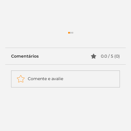
Comentários
0.0 / 5 (0)
Comente e avalie
Case de Sucesso: Soy Pet — Uma
Marca que Reflete Amor, Cuidado e
Profissionalismo