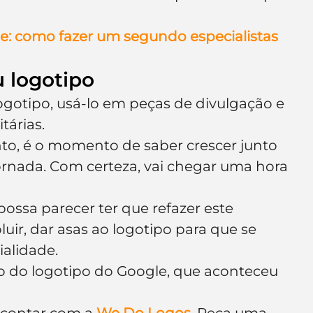
e: como fazer um segundo especialistas
 logotipo
logotipo, usá-lo em peças de divulgação e 
tárias.
o, é o momento de saber crescer junto 
rnada. Com certeza, vai chegar uma hora 
ossa parecer ter que refazer este 
luir, dar asas ao logotipo para que se 
alidade.
o do logotipo do Google, que aconteceu 
 contar com a 
We Do Logos.
Peça uma 