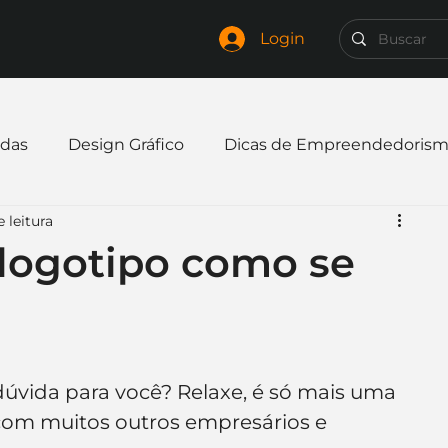
Login
das
Design Gráfico
Dicas de Empreendedoris
 leitura
xpandir negócio
Finanças
Freelancer
logotipo como se
mpresa
Logo
Redes Sociais
Websites
elaria
Curiosidades
Frases
Logotipo
úvida para você? Relaxe, é só mais uma 
com muitos outros empresários e 