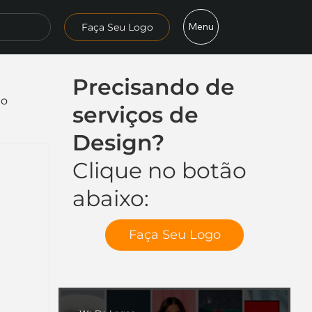
Menu
Faça Seu Logo
Precisando de
mo
serviços de
Design?
Clique no botão
abaixo:
Faça Seu Logo