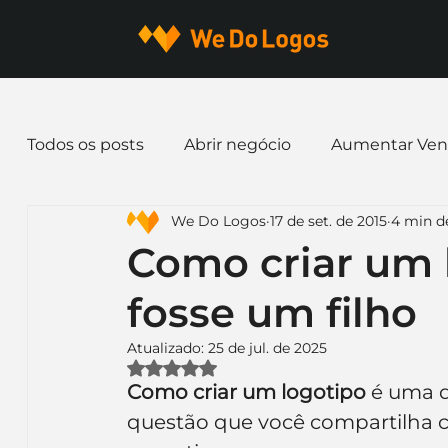
Todos os posts
Abrir negócio
Aumentar Ven
We Do Logos
17 de set. de 2015
4 min de
Dicas de Marketing
Email marketing
E
Como criar um 
fosse um filho
Identidade Visual
Marca
Nome para E
Atualizado:
25 de jul. de 2025
Avaliado com NaN de 5 estrelas.
Ferramentas
Mascotes
Slogan
Pap
Como criar um logotipo 
é uma d
questão que você compartilha 