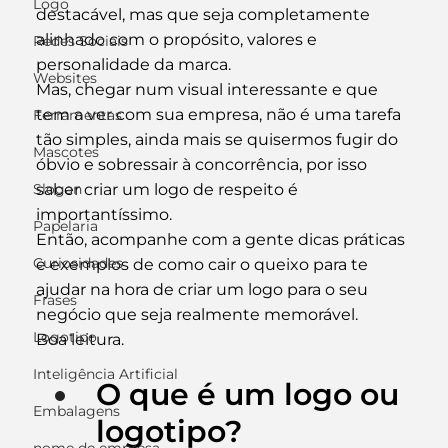
Logo
destacável, mas que seja completamente 
alinhado com o propósito, valores e 
Redes Sociais
personalidade da marca.
Websites
Mas, chegar num visual interessante e que 
tem a ver com sua empresa, não é uma tarefa 
Ferramentas
tão simples, ainda mais se quisermos fugir do 
Mascotes
óbvio e sobressair à concorrência, por isso 
saber criar um logo de respeito é 
Slogan
importantíssimo.
Papelaria
Então, acompanhe com a gente dicas práticas 
Curiosidades
e exemplos de como cair o queixo para te 
ajudar na hora de criar um logo para o seu 
Frases
negócio que seja realmente memorável.
Logotipo
Boa leitura.
Inteligência Artificial
O que é um logo ou 
Embalagens
logotipo?