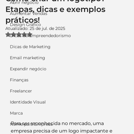
Abrir negócio
Etapas, dicas e exemplos
Aumentar Vendas
práticos!
Design Gráfico
Atualizado:
25 de jul. de 2025
Avaliado com NaN de 5 estrelas.
Dicas de Empreendedorismo
Dicas de Marketing
Email marketing
Expandir negócio
Finanças
Freelancer
Identidade Visual
Marca
Para ser reconhecida no mercado, uma 
Nome para Empresa
empresa precisa de um
 logo
 impactante e 