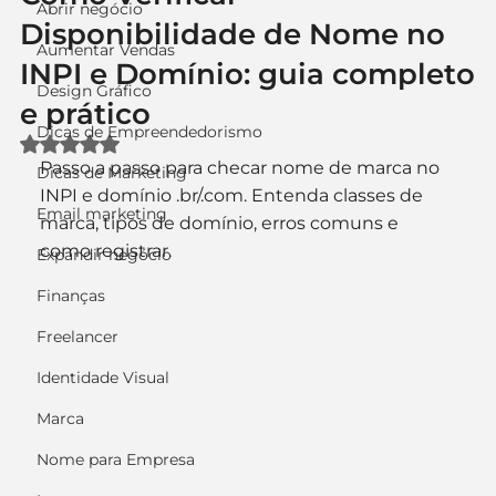
Abrir negócio
Disponibilidade de Nome no
Aumentar Vendas
INPI e Domínio: guia completo
Design Gráfico
e prático
Dicas de Empreendedorismo
Avaliado com NaN de 5 estrelas.
Passo a passo para checar nome de marca no 
Dicas de Marketing
INPI e domínio .br/.com. Entenda classes de 
Email marketing
marca, tipos de domínio, erros comuns e 
como registrar.
Expandir negócio
Finanças
Freelancer
Identidade Visual
Marca
Nome para Empresa