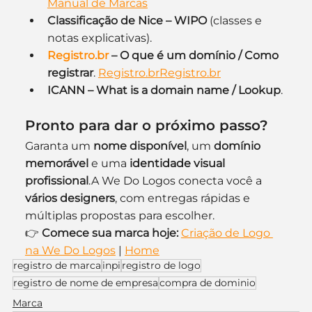
Manual de Marcas
Classificação de Nice – WIPO
 (classes e 
notas explicativas).
Registro.br
 – O que é um domínio / Como 
registrar
. 
Registro.brRegistro.br
ICANN – What is a domain name / Lookup
.
Pronto para dar o próximo passo?
Garanta um 
nome disponível
, um 
domínio 
memorável
 e uma 
identidade visual 
profissional
.A We Do Logos conecta você a 
vários designers
, com entregas rápidas e 
múltiplas propostas para escolher.
👉 
Comece sua marca hoje:
Criação de Logo 
na We Do Logos
 | 
Home
registro de marca
inpi
registro de logo
registro de nome de empresa
compra de dominio
Marca