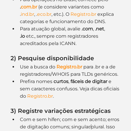
.
com.br
 (e considere variantes como 
.
ind.br
, .
eco.br
, etc.). O 
Registro.br
 explica 
categorias e funcionamento do DNS. 
Para atuação global, avalie 
.com
, 
.net
, 
.io
 etc., sempre com registradores 
acreditados pela ICANN.
2) Pesquise disponibilidade
Use a busca do 
Registro.br
 para .br e a de 
registradores/WHOIS para TLDs genéricos.
Prefira nomes 
curtos
, 
fáceis de digitar
 e 
sem caracteres confusos. Veja dicas oficiais 
do 
Registro.br
. 
3) Registre variações estratégicas
Com e sem hífen; com e sem acento; erros 
de digitação comuns; singular/plural. Isso 