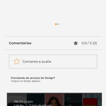
Comentários
0.0 / 5 (0)
Comente e avalie
Precisando de serviços de Design?
Logomarca e identidade visual para
Clique no botão abaixo:
negócios locais: como se destacar
no Google e nas buscas regionais
We Do Logos
1 de fev.
3 min de leitura