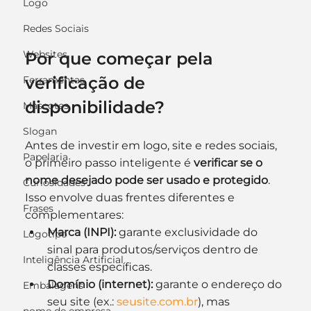
Logo
Redes Sociais
Websites
Por que começar pela 
verificação de 
Ferramentas
disponibilidade?
Mascotes
Slogan
Antes de investir em logo, site e redes sociais, 
Papelaria
o primeiro passo inteligente é 
verificar se o 
nome desejado pode ser usado e protegido
. 
Curiosidades
Isso envolve duas frentes diferentes e 
Frases
complementares:
Marca (INPI):
 garante exclusividade do 
Logotipo
sinal para produtos/serviços dentro de 
Inteligência Artificial
classes específicas.
Domínio (internet):
 garante o endereço do 
Embalagens
seu site (ex.: 
seusite.com.br
), mas 