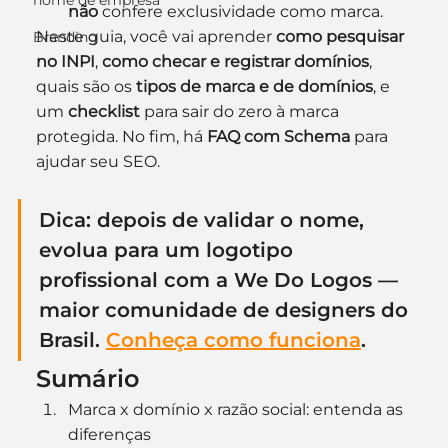
nome de empresa
não
 confere exclusividade como marca.
Neste guia, você vai aprender 
como pesquisar 
Branding
no INPI
, 
como checar e registrar domínios
, 
quais são os 
tipos de marca e de domínios
, e 
um 
checklist
 para sair do zero à marca 
protegida. No fim, há 
FAQ com Schema
 para 
ajudar seu SEO.
Dica: depois de validar o nome, 
evolua para um 
logotipo 
profissional
 com a We Do Logos — 
maior comunidade de designers do 
Brasil. 
Conheça como funciona
.
Sumário
Marca x domínio x razão social: entenda as 
diferenças