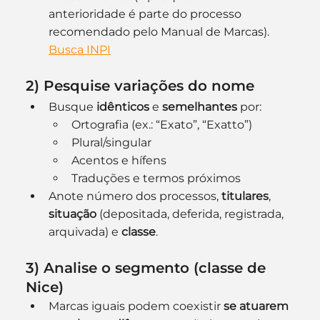
anterioridade é parte do processo 
recomendado pelo Manual de Marcas). 
Busca INPI
2) Pesquise 
variações
 do nome
Busque 
idênticos
 e 
semelhantes
 por:
Ortografia (ex.: “Exato”, “Exatto”)
Plural/singular
Acentos e hífens
Traduções e termos próximos
Anote número dos processos, 
titulares
, 
situação
 (depositada, deferida, registrada, 
arquivada) e 
classe
.
3) Analise o 
segmento
 (classe de 
Nice)
Marcas iguais podem coexistir 
se atuarem 