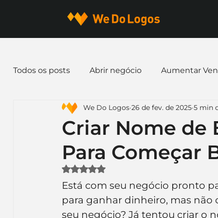
Todos os posts
Abrir negócio
Aumentar Ven
We Do Logos
26 de fev. de 2025
5 min d
Dicas de Marketing
Email marketing
E
Criar Nome de 
Para Começar 
Identidade Visual
Marca
Nome para E
Avaliado com NaN de 5 estrelas.
Está com seu negócio pronto p
Ferramentas
Mascotes
Slogan
Pap
para ganhar dinheiro, mas não
seu negócio? Já tentou criar o