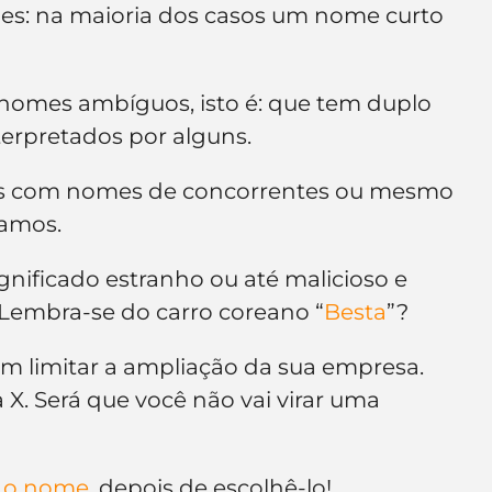
s: na maioria dos casos um nome curto 
 nomes ambíguos, isto é: que tem duplo 
erpretados por alguns.
os com nomes de concorrentes ou mesmo 
ramos.
nificado estranho ou até malicioso e 
 Lembra-se do carro coreano “
Besta
”?
m limitar a ampliação da sua empresa. 
. Será que você não vai virar uma 
r o nome
, depois de escolhê-lo!