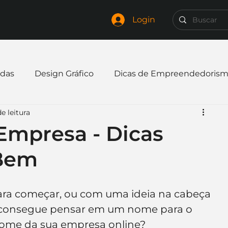
Login
das
Design Gráfico
Dicas de Empreendedoris
e leitura
xpandir negócio
Finanças
Freelancer
Empresa - Dicas
Bem
mpresa
Logo
Redes Sociais
Websites
ara começar, ou com uma ideia na cabeça 
elaria
Curiosidades
Frases
Logotipo
 consegue pensar em um nome para o 
 nome da sua empresa online?