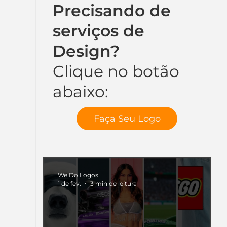
Precisando de
serviços de
Design?
Clique no botão
abaixo:
Faça Seu Logo
We Do Logos
1 de fev.
3 min de leitura