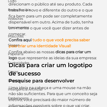
Logo
direcionam o público até seu produto. Cada 
Redes Sociais
trabalho é novo e diferente do outro e o que 
fica bem para um pode ser completamente 
Websites
dispensável em outro. Acima de tudo, tenha 
Ferramentas
em mente o que você quer dizer antes de 
começar.
Mascotes
Confira aqui 
tudo o que você precisa saber 
Slogan
para criar uma Identidade Visual!
Confira abaixo as nossas 
dicas para criar um 
Papelaria
logo
 que represente as ideias da sua empresa:
Curiosidades
Dicas para criar um logotipo 
Frases
de sucesso
Pesquise para desenvolver
Logotipo
Uma ideia na cabeça e uma mouse na mão 
Inteligência Artificial
não são suficientes. Para que um conceito seja 
Embalagens
efetivo, você precisará do maior número de 
informações possíveis sobre o que vai criar. 