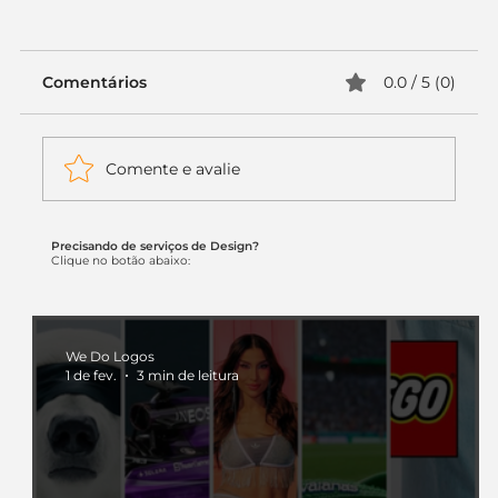
Comentários
0.0 / 5 (0)
Comente e avalie
Precisando de serviços de Design?
Itaú muda apenas duas letras da
Clique no botão abaixo:
logo. Mas o recado é muito maior: a
era da Inteligência Artificial
começou.
We Do Logos
1 de fev.
3 min de leitura