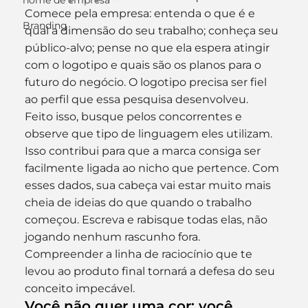
nome de empresa
Comece pela empresa: entenda o que é e 
Branding
qual a dimensão do seu trabalho; conheça seu 
público-alvo; pense no que ela espera atingir 
com o logotipo e quais são os planos para o 
futuro do negócio. O logotipo precisa ser fiel 
ao perfil que essa pesquisa desenvolveu.
Feito isso, busque pelos concorrentes e 
observe que tipo de linguagem eles utilizam. 
Isso contribui para que a marca consiga ser 
facilmente ligada ao nicho que pertence. Com 
esses dados, sua cabeça vai estar muito mais 
cheia de ideias do que quando o trabalho 
começou. Escreva e rabisque todas elas, não 
jogando nenhum rascunho fora. 
Compreender a linha de raciocínio que te 
levou ao produto final tornará a defesa do seu 
conceito impecável.
Você não quer uma cor: você 