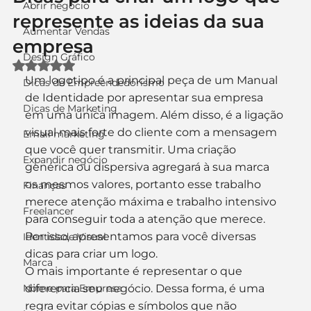
Abrir negócio
represente as ideias da sua
Aumentar Vendas
empresa
Design Gráfico
Avaliado com NaN de 5 estrelas.
Um logotipo é a principal peça de um Manual 
Dicas de Empreendedorismo
de Identidade por apresentar sua empresa 
Dicas de Marketing
em uma única imagem. Além disso, é a ligação 
visual mais forte do cliente com a mensagem 
Email marketing
que você quer transmitir. Uma criação 
Expandir negócio
genérica ou dispersiva agregará à sua marca 
os mesmos valores, portanto esse trabalho 
Finanças
merece atenção máxima e trabalho intensivo 
Freelancer
para conseguir toda a atenção que merece. 
Por isso, apresentamos para você diversas 
Identidade Visual
dicas para criar um logo.
Marca
O mais importante é representar o que 
Nome para Empresa
diferencia seu negócio. Dessa forma, é uma 
regra evitar cópias e símbolos que não 