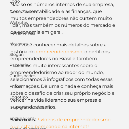
Logo
Não só os números internos de sua empresa, 
como a contabilidade e as finanças, que 
Redes Sociais
muitos empreendedores não curtem muito 
Websites
lidar, mas também os números do mercado e 
da economia em geral.
Ferramentas
Mascotes
Para você conhecer mais detalhes sobre a 
história do 
empreendedorismo
, o perfil dos 
Slogan
empreendedores no Brasil e também 
Papelaria
números muito interessantes sobre o 
empreendedorismo ao redor do mundo, 
Curiosidades
selecionamos 3 infográficos com todas essas 
informações. Dê uma olhada e conheça mais 
Frases
sobre o desafio de criar seu próprio negócio e 
Logotipo
vencer na vida liderando sua empresa e 
superando desafios.
Inteligência Artificial
Embalagens
Saiba mais:
3 vídeos de empreendedorismo 
que estão bombando na internet!