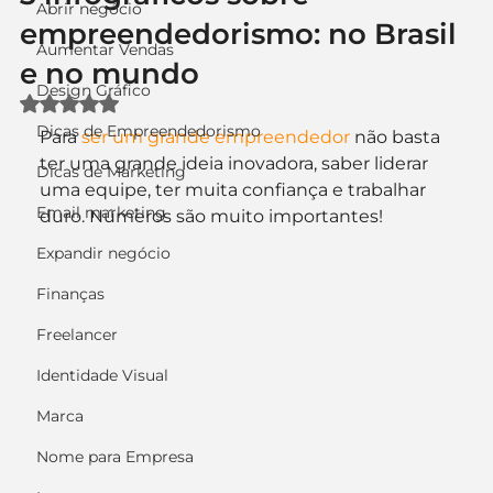
Abrir negócio
empreendedorismo: no Brasil
Aumentar Vendas
e no mundo
Design Gráfico
Avaliado com NaN de 5 estrelas.
Dicas de Empreendedorismo
Para 
ser um grande empreendedor
 não basta 
ter uma grande ideia inovadora, saber liderar 
Dicas de Marketing
uma equipe, ter muita confiança e trabalhar 
Email marketing
duro. Números são muito importantes!
Expandir negócio
Finanças
Freelancer
Identidade Visual
Marca
Nome para Empresa