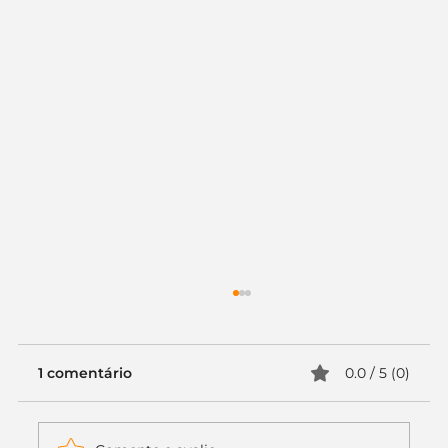
Empreendedorismo no Brasil:
pesquisas e números animadores
Empreendedorismo no Brasil é uma
1 comentário
0.0 / 5 (0)
tendência e um desejo de muita gente.
Mesmo com todas as dificuldades que
nosso país oferece a quem quer...