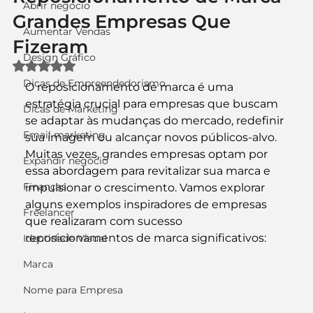
Abrir negócio
Grandes Empresas Que
Aumentar Vendas
Fizeram
Design Gráfico
Avaliado com NaN de 5 estrelas.
Dicas de Empreendedorismo
O reposicionamento de marca é uma 
estratégia crucial para empresas que buscam 
Dicas de Marketing
se adaptar às mudanças do mercado, redefinir 
Email marketing
sua imagem ou alcançar novos públicos-alvo. 
Muitas vezes, grandes empresas optam por 
Expandir negócio
essa abordagem para revitalizar sua marca e 
Finanças
impulsionar o crescimento. Vamos explorar 
alguns exemplos inspiradores de empresas 
Freelancer
que realizaram com sucesso 
reposicionamentos de marca significativos:
Identidade Visual
Marca
Nome para Empresa