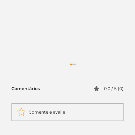
Comentários
0.0 / 5 (0)
Comente e avalie
Itaú muda apenas duas letras da