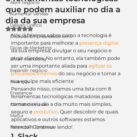
Abrir negócio
que podem auxiliar no dia a
Aumentar Vendas
dia da sua empresa
Design Gráfico
Avaliado com NaN de 5 estrelas.
Nós já falamos sobre como a tecnologia é 
Dicas de Empreendedorismo
importante para melhorar a 
presença digital
Dicas de Marketing
da sua empresa, divulgar o seu negócio e 
atrair clientes. No entanto, ela também pode 
Email marketing
ser uma importante aliada para 
agilizar os 
Expandir negócio
processos internos
 do seu negócio e tornar a 
sua equipe mais eficiente
Finanças
Pensando nisso, criamos uma lista com 8 
Freelancer
ferramentas tecnológicas matadoras para 
tornar o seu dia a dia muito mais simples, 
Identidade Visual
seguro e 
produtivo
. Quer descobrir de quais 
Marca
aplicativos e outros softwares estamos 
Nome para Empresa
falando? Continue lendo!
1. Slack