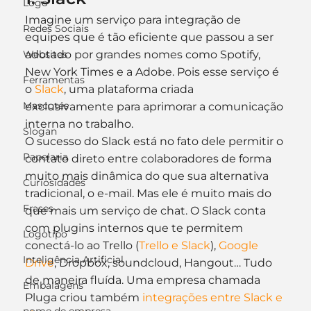
Logo
Imagine um serviço para integração de 
Redes Sociais
equipes que é tão eficiente que passou a ser 
Websites
adotado por grandes nomes como Spotify, 
New York Times e a Adobe. Pois esse serviço é 
Ferramentas
o 
Slack
, uma plataforma criada 
Mascotes
exclusivamente para aprimorar a comunicação 
interna no trabalho.
Slogan
O sucesso do Slack está no fato dele permitir o 
Papelaria
contato direto entre colaboradores de forma 
muito mais dinâmica do que sua alternativa 
Curiosidades
tradicional, o e-mail. Mas ele é muito mais do 
Frases
que mais um serviço de chat. O Slack conta 
com plugins internos que te permitem 
Logotipo
conectá-lo ao Trello (
Trello e Slack
), 
Google 
Inteligência Artificial
Drive
, Dropbox, soundcloud, Hangout… Tudo 
de maneira fluída. Uma empresa chamada 
Embalagens
Pluga criou também 
integrações entre Slack e 