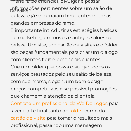
nome de empresa
maneira de anunciar, divulgar e passar 
informações pertinentes sobre um salão de 
Branding
beleza e já se tornaram frequentes entre as 
grandes empresas do ramo.
É importante introduzir as estratégias básicas 
de marketing em novos e antigos salões de 
beleza. Um site, um cartão de visitas e o folder 
são peças fundamentais para criar um dialogo 
com clientes fiéis e potenciais clientes.
Crie um folder que possa divulgar todos os 
serviços prestados pelo seu salão de beleza, 
com sua marca, slogan, um bom design, 
preços competitivos e se possível promoções 
que chamem a atenção da clientela.
Contrate um profissional da We Do Logos
 para 
fazer a arte final tanto do 
folder
 como do 
cartão de visita
 para tornar o resultado mais 
profissional, passando uma mensagem 