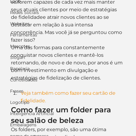
Logo
se forem capazes de cada vez mais manter 
seus atuais clientes por meio de estratégias 
Redes Sociais
de fidelidadee atrair novos clientes ao se 
Websites
destacar em relação à sua intensa 
concorrência. Mas você já se perguntou como 
Ferramentas
fazer isso?
Mascotes
Uma das formas para constantemente 
conquistar novos clientes e mantê-los 
Slogan
retornando, de novo e de novo, por anos é um 
Papelaria
bom investimento em divulgação e 
estratégias de fidelização de clientes.
Curiosidades
Frases
Veja também como fazer seu cartão de 
fidelidade.
Logotipo
Como fazer um folder para 
Inteligência Artificial
seu salão de beleza
Embalagens
Os folders, por exemplo, são uma ótima 