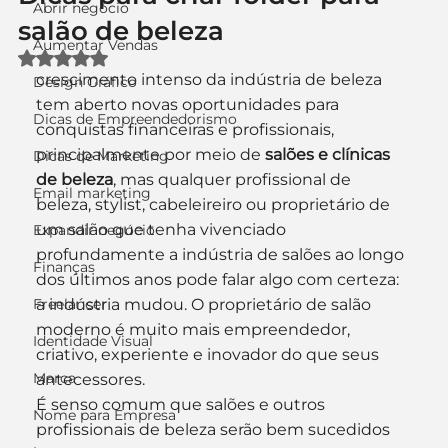
Abrir negócio
salão de beleza
Aumentar Vendas
Avaliado com NaN de 5 estrelas.
crescimento intenso da indústria de beleza 
Design Gráfico
tem aberto novas oportunidades para 
Dicas de Empreendedorismo
conquistas financeiras e profissionais, 
principalmente por meio de 
salões e clínicas 
Dicas de Marketing
de beleza
, mas qualquer profissional de 
Email marketing
beleza, stylist, cabeleireiro ou proprietário de 
um salão que tenha vivenciado 
Expandir negócio
profundamente a indústria de salões ao longo 
Finanças
dos últimos anos pode falar algo com certeza: 
Freelancer
a indústria mudou. O proprietário de salão 
moderno é muito mais empreendedor, 
Identidade Visual
criativo, experiente e inovador do que seus 
Marca
antecessores.
É senso comum que salões e outros 
Nome para Empresa
profissionais de beleza serão bem sucedidos 