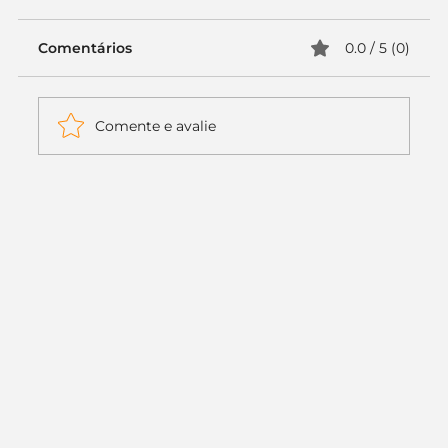
Comentários
0.0 / 5 (0)
Comente e avalie
Itaú muda apenas duas letras da
logo. Mas o recado é muito maior: a
era da Inteligência Artificial
começou.